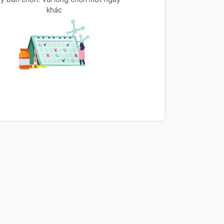
khác
s