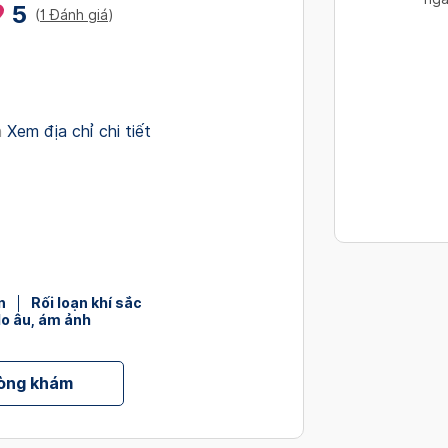
5
interact
(
1 Đánh giá
)
with
the
calendar
and
h
Xem địa chỉ chi tiết
select
a
date.
Press
the
question
mark
key
n
Rối loạn khí sắc
lo âu, ám ảnh
to
get
the
hòng khám
keyboard
shortcut
for