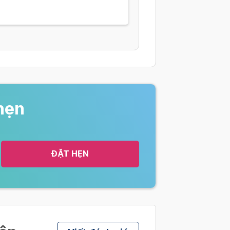
hẹn
ĐẶT HẸN