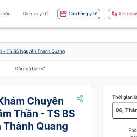
 khỏe
Dịch vụ y tế
Cửa hàng y tế
Xét nghi
Phòng Khám Chuyên Khoa Tâm Thần - TS BS Nguyễn Thành Quang
Đội ngũ bác sĩ
Thời gian l
Khám Chuyên
âm Thần - TS BS
Navigate
 Thành Quang
forward
Phò
to
ngà