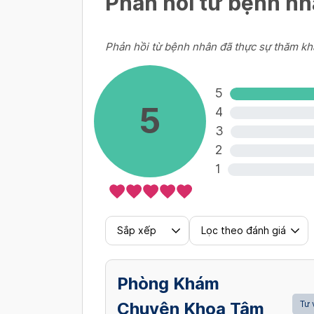
Phản hồi từ bệnh n
Phản hồi từ bệnh nhân đã thực sự thăm kh
5
5
4
3
2
1
Sắp xếp
Lọc theo đánh giá
Phòng Khám
Chuyên Khoa Tâm
Tư 