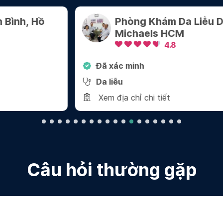
Phòng Khám Da Liễu Dr
Michaels HCM
4.8
Đã xác minh
Da liễu
Xem địa chỉ chi tiết
Thận
6 Bệnh Viện Chuyên Về Thận Ở