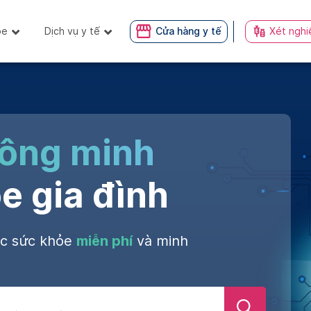
ỏe
Dịch vụ y tế
Cửa hàng y tế
Xét nghi
hông minh
e gia đình
óc sức khỏe
miễn phí
và minh