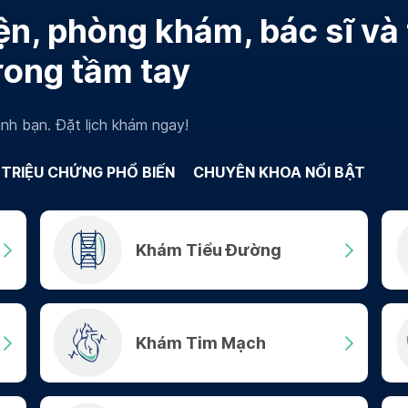
n, phòng khám, bác sĩ và
rong tầm tay
nh bạn. Đặt lịch khám ngay!
TRIỆU CHỨNG PHỔ BIẾN
CHUYÊN KHOA NỔI BẬT
Khám Tiểu Đường
Khám Tim Mạch