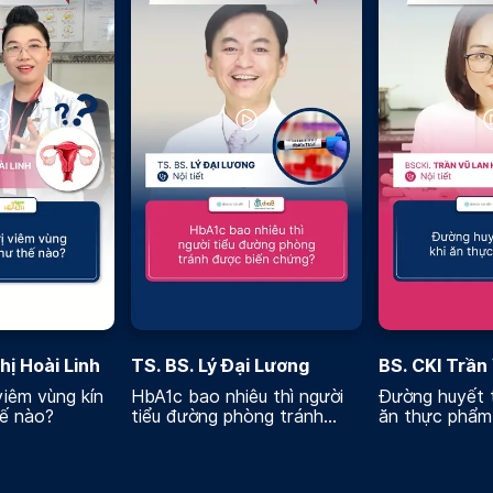
hị Hoài Linh
TS. BS. Lý Đại Lương
BS. CKI Trần
Hương
viêm vùng kín
HbA1c bao nhiêu thì người
Đường huyết t
hế nào?
tiểu đường phòng tránh
ăn thực phẩm
được biến chứng