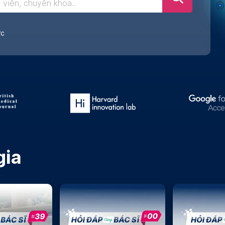
ớc
gia