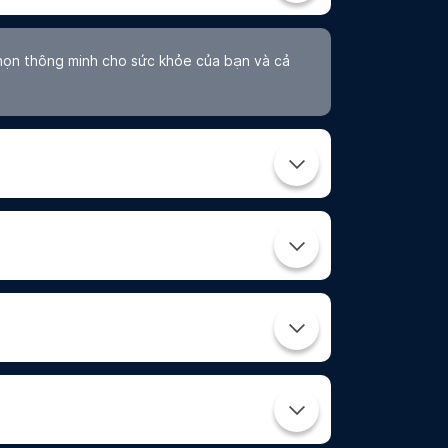
Đâu? 8 Địa Chỉ Uy Tín Tại HCM
và Hà Nội 2026
Docosan
Dinh Dưỡng
Liệu Trình Giảm Cân – Phân
Loại, Cơ Chế và Cách Chọn Phù
Hợp
Docosan