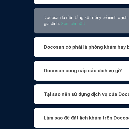
Tin tức
Top 5 bác sĩ tai mũi họng giỏi quận 7 uy tí
Docosan
Docosan là ai?