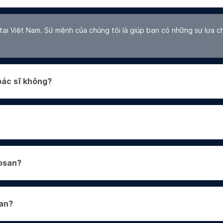
TP.HCM Uy Tín Nhất 2026
Docosan
Bác sĩ & Phòng khám
Top 10 Địa Chỉ Khám Tiểu
Đường Uy Tín Tại TP.HCM & Hà
Nội 2026
Docosan
n
Câu hỏi thường gặp