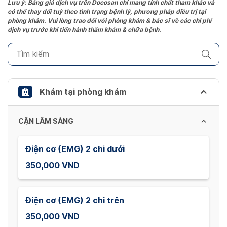
the
Lưu ý: Bảng giá dịch vụ trên Docosan chỉ mang tính chất tham khảo và
có thể thay đổi tuỳ theo tình trạng bệnh lý, phương pháp điều trị tại
question
phòng khám. Vui lòng trao đổi với phòng khám & bác sĩ về các chi phí
mark
dịch vụ trước khi tiến hành thăm khám & chữa bệnh.
key
to
get
the
keyboard
Khám tại phòng khám
shortcuts
for
CẬN LÂM SÀNG
changing
dates.
Điện cơ (EMG) 2 chi dưới
350,000 VND
Điện cơ (EMG) 2 chi trên
350,000 VND