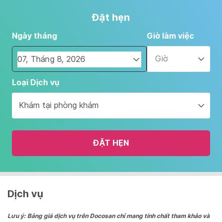
Đặt hẹn
Ngày tháng
Giờ làm việc
Giờ
Navigate
Loại Dịch vụ
forward
to
Khám tại phòng khám
interact
with
the
ĐẶT HẸN
calendar
and
select
a
date.
Dịch vụ
Press
the
Lưu ý: Bảng giá dịch vụ trên Docosan chỉ mang tính chất tham khảo và