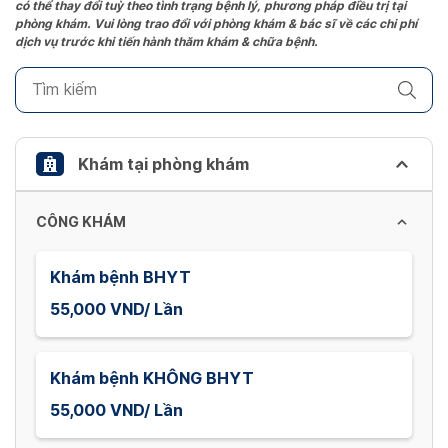
có thể thay đổi tuỳ theo tình trạng bệnh lý, phương pháp điều trị tại
question
phòng khám. Vui lòng trao đổi với phòng khám & bác sĩ về các chi phí
mark
dịch vụ trước khi tiến hành thăm khám & chữa bệnh.
key
to
get
the
keyboard
Khám tại phòng khám
shortcuts
for
CÔNG KHÁM
changing
dates.
Khám bệnh BHYT
55,000 VND/ Lần
Khám bệnh KHÔNG BHYT
55,000 VND/ Lần