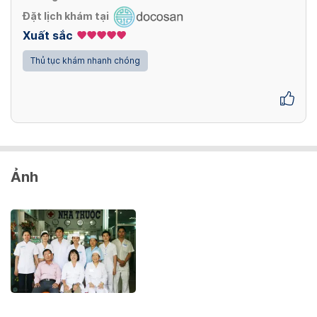
Xem thêm
Đo khúc xạ máy
Đặt lịch khám tại
Xem thêm
Xuất sắc
33,000 VND
Máu lắng (PP thủ công)
Thủ tục khám nhanh chóng
44,000 VND
Xem thêm
Xem thêm
Ảnh