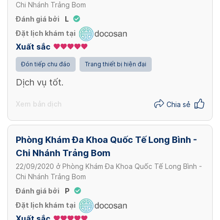
Chi Nhánh Trảng Bom
nóng chảy (Điều trị tuỷ răng số 1, 2, 3)
Đánh giá bởi
L
422,000 - 1,000,000 VND/ Lần
Đặt lịch khám tại
Xuất sắc
Xem thêm
Đón tiếp chu đáo
Trang thiết bị hiện đại
Dịch vụ tốt.
Xem bản dịch
Chia sẻ
Phòng Khám Đa Khoa Quốc Tế Long Bình -
Chi Nhánh Trảng Bom
22/09/2020
ở
Phòng Khám Đa Khoa Quốc Tế Long Bình -
Chi Nhánh Trảng Bom
Đánh giá bởi
P
Đặt lịch khám tại
Xuất sắc