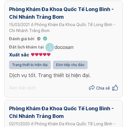
422,000 - 5,000,000 VND/ Lần
Bóc nhân xơ vú
Phòng Khám Đa Khoa Quốc Tế Long Bình -
Điện mãng châm điều trị liệt VII ngoại biên
Xem thêm
Chi Nhánh Trảng Bom
984,000 - 1,000,000 VND/ Lần
74,300 - 80,000 VND/ Lần
15/03/2021
ở
Phòng Khám Đa Khoa Quốc Tế Long Bình -
Điều trị tủy răng có sử dụng siêu âm và hàn
Chi Nhánh Trảng Bom
Xem thêm
kín hệ thống ống tủy bằng Gutta percha
Đánh giá bởi
Đ
Điện mãng châm điều trị bệnh hố mắt
nguội (Điều trị tuỷ răng số 4, 5)
Đặt lịch khám tại
74,300 - 80,000 VND/ Lần
565,000 - 600,000 VND/ Lần
Xuất sắc
Xem thêm
Trang thiết bị hiện đại
Đón tiếp chu đáo
Điều trị tủy răng có sử dụng siêu âm và hàn
Dịch vụ tốt. Trang thiết bị hiện đại.
kín hệ thống ống tủy bằng Gutta percha
nóng chảy (Điều trị tuỷ răng số 6, 7 hàm
Xem bản dịch
Chia sẻ
dưới)
795,000 - 800,000 VND/ Lần
Phòng Khám Đa Khoa Quốc Tế Long Bình -
Chi Nhánh Trảng Bom
Điều trị tủy răng có sử dụng siêu âm và hàn
02/11/2020
ở
Phòng Khám Đa Khoa Quốc Tế Long Bình -
kín hệ thống ống tủy bằng Gutta percha