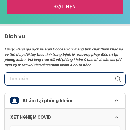
the
ĐẶT HẸN
calendar
and
select
a
date.
Dịch vụ
Press
the
Lưu ý: Bảng giá dịch vụ trên Docosan chỉ mang tính chất tham khảo và
có thể thay đổi tuỳ theo tình trạng bệnh lý, phương pháp điều trị tại
question
phòng khám. Vui lòng trao đổi với phòng khám & bác sĩ về các chi phí
mark
dịch vụ trước khi tiến hành thăm khám & chữa bệnh.
key
to
get
the
keyboard
Khám tại phòng khám
shortcuts
for
XÉT NGHIỆM COVID
changing
dates.