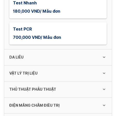
Test Nhanh
180,000 VND/ Mẫu đơn
Test PCR
700,000 VND/ Mẫu đơn
DA LIỄU
VẬT LÝ TRỊ LIỆU
chăm sóc da mụn mức độ nhẹ
150,000 VND/ Lần
THỦ THUẬT PHẪU THUẬT
Tiêm khớp gối
91,500 - 300,000 VND/ Lần
chăm sóc da mụn mức độ trung bình
ĐIỆN MÃNG CHÂM ĐIỀU TRỊ
Áp lạnh Amidan
170,000 VND/ Lần