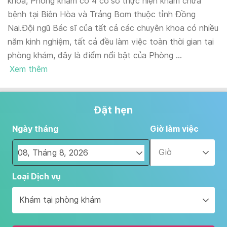
khoa, Phòng khám có 4 cơ sở thực hiện khám chữa
bệnh tại Biên Hòa và Trảng Bom thuộc tỉnh Đồng
Nai.Đội ngũ Bác sĩ của tất cả các chuyên khoa có nhiều
năm kinh nghiệm, tất cả đều làm việc toàn thời gian tại
phòng khám, đây là điểm nổi bật của Phòng ...
Xem thêm
Đặt hẹn
Ngày tháng
Giờ làm việc
Giờ
Navigate
Loại Dịch vụ
forward
to
Khám tại phòng khám
interact
with