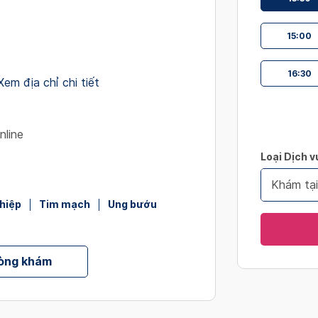
interact
with
15:00
the
calendar
16:30
and
Xem địa chỉ chi tiết
select
a
date.
nline
Press
Loại Dịch v
the
question
Khám tạ
mark
hiệp
Tim mạch
Ung bướu
key
to
get
hòng khám
the
keyboard
shortcut
for