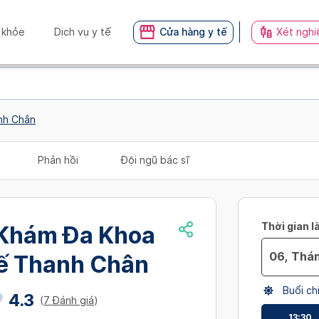
 khỏe
Dịch vụ y tế
Cửa hàng y tế
Xét nghi
nh Chân
Phản hồi
Đội ngũ bác sĩ
Thời gian l
Khám Đa Khoa
ế Thanh Chân
Navigate
Buổi ch
forward
4.3
(
7 Đánh giá
)
to
13:30