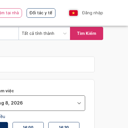
ệm tại nhà
Đối tác y tế
Đăng nhập
Tất cả tỉnh thành
Tìm Kiếm
àm việc
iều
14:00
14:30