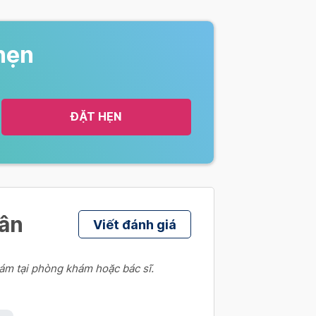
p 2 ~ 3)
hẹn
p 4 ~ 7)
ĐẶT HẸN
p 8 ~ 10)
hân
Viết đánh giá
ám tại phòng khám hoặc bác sĩ.