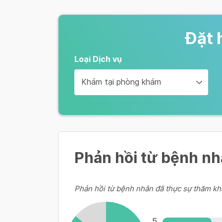
Xét nghiệm PCR Covid-19 (mẫu gộ
500,000 VND/ người
Đặt 
Loại Dịch vụ
Xét nghiệm PCR Covid-19 (mẫu gộ
Khám tại phòng khám
350,000 VND/ người
Xét nghiệm PCR Covid-19 (mẫu gộ
300,000 VND/ người
Phản hồi từ bệnh n
KHÁM SỨC KHỎE HẬU COVID-19
Phản hồi từ bệnh nhân đã thực sự thăm kh
KHÁM BỆNH
Gói khám sức khỏe hậu Covid-19
5