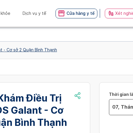
 khỏe
Dịch vụ y tế
Cửa hàng y tế
Xét nghi
nt - Cơ sở 2 Quận Bình Thạnh
Thời gian l
Khám Điều Trị
S Galant - Cơ
Navigate
uận Bình Thạnh
no_availibil
forward
to