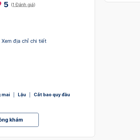
5
interact
(
1 Đánh giá
)
with
the
calendar
and
Xem địa chỉ chi tiết
select
a
date.
Press
the
question
mark
key
 mai
Lậu
Cắt bao quy đầu
to
get
the
hòng khám
keyboard
shortcut
for