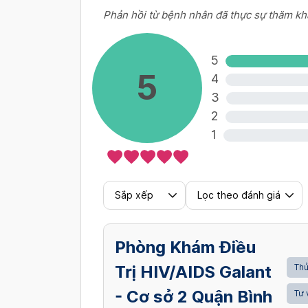
Phản hồi từ bệnh nhân đã thực sự thăm kh
5
5
4
3
2
1
Sắp xếp
Lọc theo đánh giá
Phòng Khám Điều
Trị HIV/AIDS Galant
Thủ
- Cơ sở 2 Quận Bình
Tư 