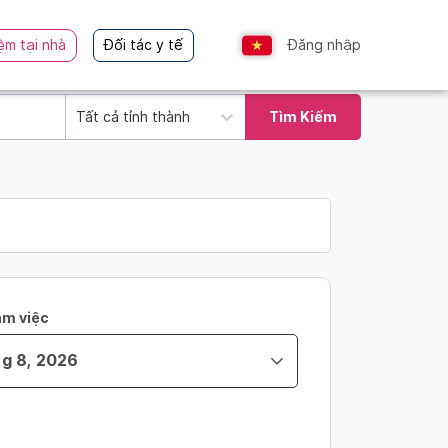
ệm tại nhà
Đối tác y tế
Đăng nhập
Tất cả tỉnh thành
Tìm Kiếm
àm việc
ity_time