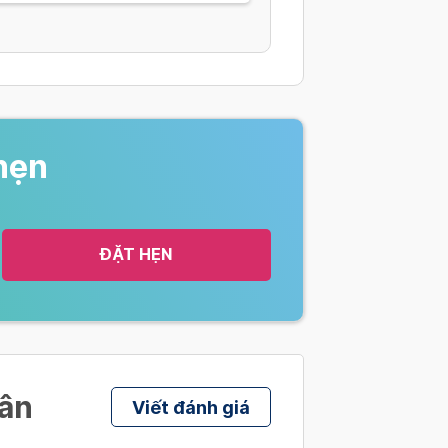
hẹn
ĐẶT HẸN
hân
Viết đánh giá