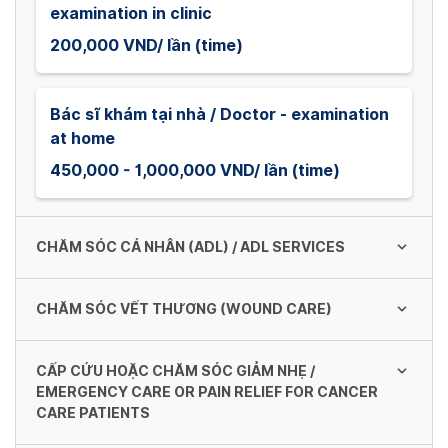
examination in clinic
200,000 VND/ lần (time)
Bác sĩ khám tại nhà / Doctor - examination
at home
450,000 - 1,000,000 VND/ lần (time)
CHĂM SÓC CÁ NHÂN (ADL) / ADL SERVICES
CHĂM SÓC VẾT THƯƠNG (WOUND CARE)
Massage
200,000 - 400,000 VND/ lần (time)
CẤP CỨU HOẶC CHĂM SÓC GIẢM NHẸ /
Cắt chỉ thường(trên 1 vết thương) / Remove
EMERGENCY CARE OR PAIN RELIEF FOR CANCER
sutures (1 wound)
CARE PATIENTS
Chườm nóng/ lạnh / Hot/ cool compression
120,000 - 250,000 VND/ lần (time)