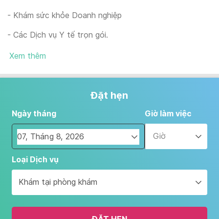
- Khám sức khỏe Doanh nghiệp
- Các Dịch vụ Y tế trọn gói.
Xem thêm
Đặt hẹn
Ngày tháng
Giờ làm việc
Giờ
Navigate
Loại Dịch vụ
forward
to
Khám tại phòng khám
interact
with
the