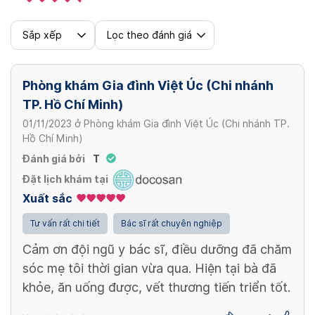
cm, infected wound
220,000 - 380,000 VND/ lần (time)
Sắp xếp
Lọc theo đánh giá
Tiêm insulin và hướng dẫn kỹ thuật tiêm
insulin trong 7 ngày / Insulin injection and
VT nhiễm trùng từ 15- 30 cm hoặc nhiều vị
instruction using insuline in 7 days
Phòng khám Gia đình Việt Úc (Chi nhánh
trí /Wound Care: 15-30cm, infected wound
TP. Hồ Chí Minh)
750,000 - 1,650,000 VND/ Gói(package)
or many locations
01/11/2023
ở
Phòng khám Gia đình Việt Úc (Chi nhánh TP.
320,000 - 580,000 VND/ lần (time)
Hồ Chí Minh)
Sonde tiểu / Urinary tube
Đánh giá bởi
T
170,000 - 280,000 VND/ lần (time)
Đặt lịch khám tại
Xuất sắc
Xem thêm
Tư vấn rất chi tiết
Bác sĩ rất chuyên nghiệp
Cảm ơn đội ngũ y bác sĩ, điều dưỡng đã chăm
sóc mẹ tôi thời gian vừa qua. Hiện tại bà đã
khỏe, ăn uống được, vết thương tiến triển tốt.