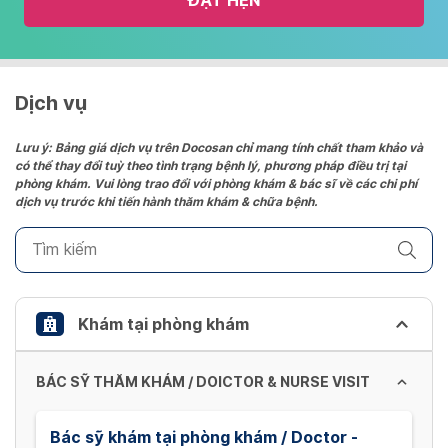
ĐẶT HẸN
calendar
and
select
a
date.
Dịch vụ
Press
the
Lưu ý: Bảng giá dịch vụ trên Docosan chỉ mang tính chất tham khảo và
có thể thay đổi tuỳ theo tình trạng bệnh lý, phương pháp điều trị tại
question
phòng khám. Vui lòng trao đổi với phòng khám & bác sĩ về các chi phí
mark
dịch vụ trước khi tiến hành thăm khám & chữa bệnh.
key
to
get
the
keyboard
Khám tại phòng khám
shortcuts
for
BÁC SỸ THĂM KHÁM / DOICTOR & NURSE VISIT
changing
dates.
Bác sỹ khám tại phòng khám / Doctor -