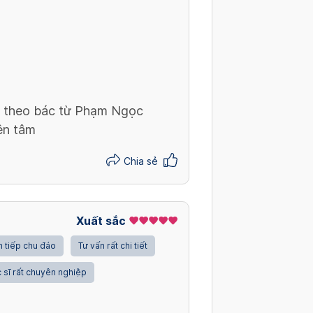
. theo bác từ Phạm Ngọc
ên tâm
Chia sẻ
Xuất sắc
 tiếp chu đáo
Tư vấn rất chi tiết
 sĩ rất chuyên nghiệp