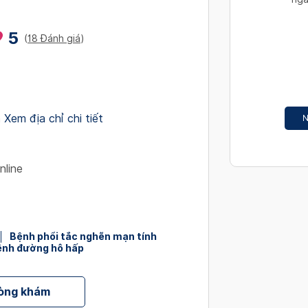
interact
with
5
(
18 Đánh giá
)
the
calendar
and
select
a
h
Xem địa chỉ chi tiết
N
date.
Press
the
nline
question
mark
key
to
Bệnh phổi tắc nghẽn mạn tính
get
bệnh đường hô hấp
the
keyboard
shortcut
hòng khám
for