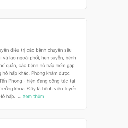
changing
dates.
yên điều trị các bệnh chuyên sâu
i và lao ngoài phổi, hen suyễn, bệnh
phế quản, các bệnh hô hấp hiếm gặp
ng hô hấp khác. Phòng khám được
Tấn Phong - hiện đang công tác tại
rưởng khoa. Đây là bệnh viện tuyến
Hô hấp. ...
Xem thêm