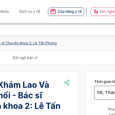
 khỏe
Dịch vụ y tế
Cửa hàng y tế
Xét nghi
 sĩ Chuyên khoa 2: Lê Tấn Phong
Đội ngũ bác sĩ
Thời gian l
Khám Lao Và
ổi - Bác sĩ
Navigate
 khoa 2: Lê Tấn
forward
Phò
to
ngà