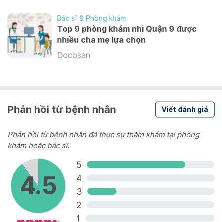
Synflorix
Bác sĩ & Phòng khám
Các bệnh do phế cầu
Top 9 phòng khám nhi Quận 9 được
nhiều cha mẹ lựa chọn
1,040,000 VND
Docosan
Prevenar 13
Các bệnh do phế cầu
1,290,000 VND
Phản hồi từ bệnh nhân
Viết đánh giá
Xem thêm
Phản hồi từ bệnh nhân đã thực sự thăm khám tại phòng
khám hoặc bác sĩ.
5
4.5
4
3
2
1