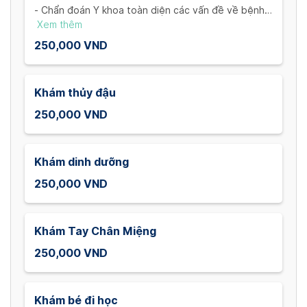
- Chẩn đoán Y khoa toàn diện các vấn đề về bệnh lí
của trẻ
Xem thêm
- Đánh giá các triệu chứng ho, sốt, phát ban, viêm
250,000 VND
nhiễm đường ruột và những chuyên khoa khác
Khám thủy đậu
250,000 VND
Khám dinh dưỡng
250,000 VND
Khám Tay Chân Miệng
250,000 VND
Khám bé đi học