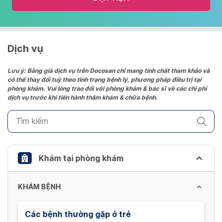
and
select
a
date.
Dịch vụ
Press
the
Lưu ý: Bảng giá dịch vụ trên Docosan chỉ mang tính chất tham khảo và
có thể thay đổi tuỳ theo tình trạng bệnh lý, phương pháp điều trị tại
question
phòng khám. Vui lòng trao đổi với phòng khám & bác sĩ về các chi phí
mark
dịch vụ trước khi tiến hành thăm khám & chữa bệnh.
key
to
get
the
keyboard
Khám tại phòng khám
shortcuts
for
KHÁM BỆNH
changing
dates.
Các bệnh thường gặp ở trẻ