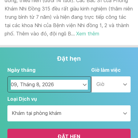
đồng, thiếu niên (dưới 14 tuổi). Các Bác Sĩ của Phòng
Khám Nhi Đồng 315 đều rất giàu kinh nghiệm (thâm niên
trung bình từ 7 năm) và hiện đang trực tiếp công tác
tại các khoa Nhi của Bệnh viện Nhi đồng 1, 2 và thành
phố. Thêm vào đó, đội ngũ B...
Xem thêm
Đặt hẹn
Ngày tháng
Giờ làm việc
Giờ
Navigate
Loại Dịch vụ
forward
to
Khám tại phòng khám
interact
with
the
ĐẶT HẸN
calendar