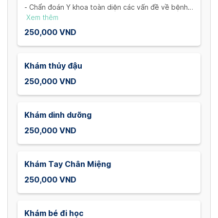
- Chẩn đoán Y khoa toàn diện các vấn đề về bệnh lí
của trẻ
Xem thêm
- Đánh giá các triệu chứng ho, sốt, phát ban, viêm
250,000 VND
nhiễm đường ruột và những chuyên khoa khác
Khám thủy đậu
250,000 VND
Khám dinh dưỡng
250,000 VND
Khám Tay Chân Miệng
250,000 VND
Khám bé đi học