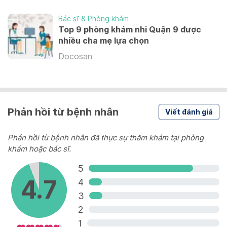
Synflorix
Bác sĩ & Phòng khám
Các bệnh do phế cầu
Top 9 phòng khám nhi Quận 9 được
nhiều cha mẹ lựa chọn
1,040,000 VND
Docosan
Prevenar 13
Các bệnh do phế cầu
1,290,000 VND
Phản hồi từ bệnh nhân
Viết đánh giá
Xem thêm
Phản hồi từ bệnh nhân đã thực sự thăm khám tại phòng
khám hoặc bác sĩ.
5
4.7
4
3
2
1