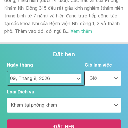
đồng, thiếu niên (dưới 14 tuổi). Các Bác Sĩ của Phòng
Khám Nhi Đồng 315 đều rất giàu kinh nghiệm (thâm niên
trung bình từ 7 năm) và hiện đang trực tiếp công tác
tại các khoa Nhi của Bệnh viện Nhi đồng 1, 2 và thành
phố. Thêm vào đó, đội ngũ B...
Xem thêm
Đặt hẹn
Ngày tháng
Giờ làm việc
Giờ
Navigate
Loại Dịch vụ
forward
to
Khám tại phòng khám
interact
with
the
ĐẶT HẸN
calendar