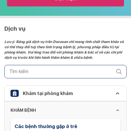
and
select
a
date.
Dịch vụ
Press
the
Lưu ý: Bảng giá dịch vụ trên Docosan chỉ mang tính chất tham khảo và
có thể thay đổi tuỳ theo tình trạng bệnh lý, phương pháp điều trị tại
question
phòng khám. Vui lòng trao đổi với phòng khám & bác sĩ về các chi phí
mark
dịch vụ trước khi tiến hành thăm khám & chữa bệnh.
key
to
get
the
keyboard
Khám tại phòng khám
shortcuts
for
KHÁM BỆNH
changing
dates.
Các bệnh thường gặp ở trẻ