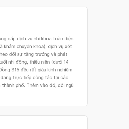
changing
dates.
g cấp dịch vụ nhi khoa toàn diện
à khám chuyên khoa); dịch vụ xét
theo dõi sự tăng trưởng và phát
tuổi nhi đồng, thiếu niên (dưới 14
Đồng 315 đều rất giàu kinh nghiệm
 đang trực tiếp công tác tại các
à thành phố. Thêm vào đó, đội ngũ