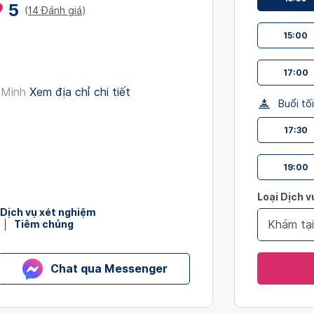
5
interact
(
14 Đánh giá
)
with
15:00
the
calendar
17:00
and
 Minh
Xem địa chỉ chi tiết
select
Buổi tối
a
date.
17:30
Press
the
19:00
question
mark
Loại Dịch v
key
Dịch vụ xét nghiệm
Khám tạ
Tiêm chủng
to
get
the
Chat qua Messenger
keyboard
shortcut
for