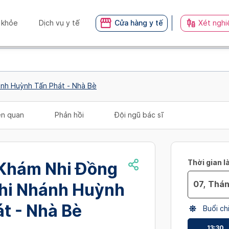
 khỏe
Dịch vụ y tế
Cửa hàng y tế
Xét nghi
ánh Huỳnh Tấn Phát - Nhà Bè
iên quan
Phản hồi
Đội ngũ bác sĩ
Thời gian l
Khám Nhi Đồng
Chi Nhánh Huỳnh
Navigate
t - Nhà Bè
Buổi ch
forward
to
13:30