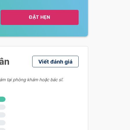
ĐẶT HẸN
hân
Viết đánh giá
ám tại phòng khám hoặc bác sĩ.