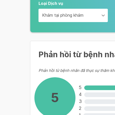
Các bệnh do phế cầu
Loại Dịch vụ
1,040,000 VND
Khám tại phòng khám
Prevenar 13
Các bệnh do phế cầu
1,290,000 VND
Phản hồi từ bệnh n
Xem thêm
Phản hồi từ bệnh nhân đã thực sự thăm kh
5
5
4
3
2