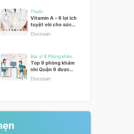
ấy mẫu xét nghiệm.
Thuốc
Vitamin A – 6 lợi ích
tuyệt vời cho sức
- Đánh giá dinh dưỡng - Hướng dẫn
khỏe của bạn
hen suyễn - Đánh giá bệnh lý hô
Docosan
ớp - Tư vấn phòng ngừa và kiểm
guyên để xác định dị ứng nguyên -
ộng cũng như tình trạng dậy thì
 & Viêm gan B
Bác sĩ & Phòng khám
Top 9 phòng khám
nhi Quận 9 được
nhiều cha mẹ lựa
Docosan
chọn
 & Viêm gan B
uốc)
hẹn