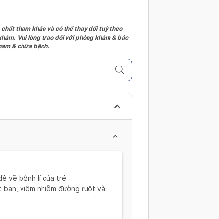
 chất tham khảo và có thể thay đổi tuỳ theo
 khám. Vui lòng trao đổi với phòng khám & bác
 khám & chữa bệnh.
ề về bệnh lí của trẻ
át ban, viêm nhiễm đường ruột và