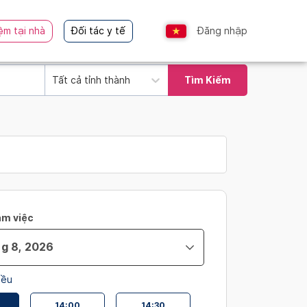
ệm tại nhà
Đối tác y tế
Đăng nhập
Tất cả tỉnh thành
Tìm Kiếm
àm việc
iều
14:00
14:30