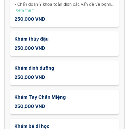
- Chẩn đoán Y khoa toàn diện các vấn đề về bệnh lí
của trẻ
Xem thêm
- Đánh giá các triệu chứng ho, sốt, phát ban, viêm
250,000 VND
nhiễm đường ruột và những chuyên khoa khác
Khám thủy đậu
250,000 VND
Khám dinh dưỡng
250,000 VND
Khám Tay Chân Miệng
250,000 VND
Khám bé đi học