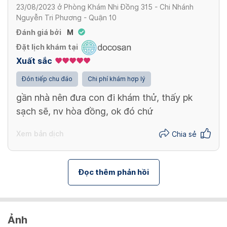
23/08/2023
ở
Phòng Khám Nhi Đồng 315 - Chi Nhánh
Nguyễn Tri Phương - Quận 10
Đánh giá bởi
M
Đặt lịch khám tại
Xuất sắc
Đón tiếp chu đáo
Chi phí khám hợp lý
gần nhà nên đưa con đi khám thử, thấy pk
sạch sẽ, nv hòa đồng, ok đó chứ
Xem bản dịch
Chia sẻ
Đọc thêm phản hồi
Ảnh