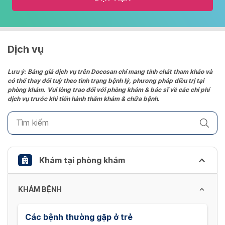
and
select
a
date.
Dịch vụ
Press
the
Lưu ý: Bảng giá dịch vụ trên Docosan chỉ mang tính chất tham khảo và
có thể thay đổi tuỳ theo tình trạng bệnh lý, phương pháp điều trị tại
question
phòng khám. Vui lòng trao đổi với phòng khám & bác sĩ về các chi phí
mark
dịch vụ trước khi tiến hành thăm khám & chữa bệnh.
key
to
get
the
keyboard
Khám tại phòng khám
shortcuts
for
KHÁM BỆNH
changing
dates.
Các bệnh thường gặp ở trẻ