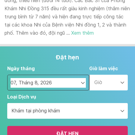
đồng, thiếu niên (dưới 14 tuổi). Các Bác Sĩ của Phòng
Khám Nhi Đồng 315 đều rất giàu kinh nghiệm (thâm niên
trung bình từ 7 năm) và hiện đang trực tiếp công tác
tại các khoa Nhi của Bệnh viện Nhi đồng 1, 2 và thành
phố. Thêm vào đó, đội ngũ ...
Xem thêm
Đặt hẹn
Ngày tháng
Giờ làm việc
Giờ
Navigate
Loại Dịch vụ
forward
to
Khám tại phòng khám
interact
with
the
ĐẶT HẸN
calendar