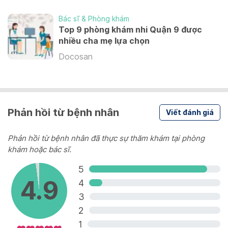
Synflorix
Bác sĩ & Phòng khám
Các bệnh do phế cầu
Top 9 phòng khám nhi Quận 9 được
nhiều cha mẹ lựa chọn
1,040,000 VND
Docosan
Prevenar 13
Các bệnh do phế cầu
1,290,000 VND
Phản hồi từ bệnh nhân
Viết đánh giá
Xem thêm
Phản hồi từ bệnh nhân đã thực sự thăm khám tại phòng
khám hoặc bác sĩ.
5
4.9
4
3
2
1