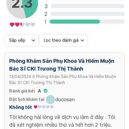
2.3
Áp lạnh CTC
3
1,500,000 VND
2
Phá thai bằng thuốc < 6 tuần
1
1,300,000 VND
Đốt sùi mào gà
500,000 VND
Sắp xếp
Lọc theo đánh giá
Hút điều hòa kinh nguyệt
1,300,000 VND
Đặt thuốc âm đạo
Phòng Khám Sản Phụ Khoa Và Hiếm Muộn
Bác Sĩ CKI Trương Thị Thành
50,000 VND
13/04/2024
ở
Phòng Khám Sản Phụ Khoa Và Hiếm Muộn
Bác Sĩ CKI Trương Thị Thành
Đánh giá bởi
A
Đặt lịch khám tại
Không tốt
Tôi không hài lòng về dịch vụ làm ở đây . Tôi
đã xét nghiệm nhiều thứ và hết hơn 2 triệu.