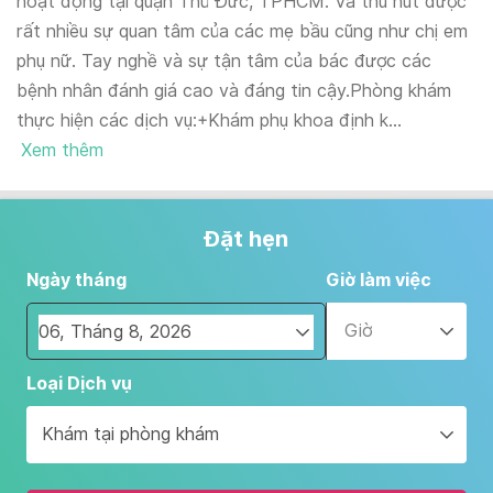
hoạt động tại quận Thủ Đức, TPHCM. Và thu hút được
rất nhiều sự quan tâm của các mẹ bầu cũng như chị em
phụ nữ. Tay nghề và sự tận tâm của bác được các
bệnh nhân đánh giá cao và đáng tin cậy.Phòng khám
thực hiện các dịch vụ:+Khám phụ khoa định k...
Xem thêm
Đặt hẹn
Ngày tháng
Giờ làm việc
Giờ
Navigate
Loại Dịch vụ
forward
to
Khám tại phòng khám
interact
with