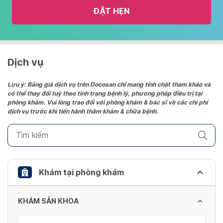
the
ĐẶT HẸN
calendar
and
select
a
date.
Dịch vụ
Press
the
Lưu ý: Bảng giá dịch vụ trên Docosan chỉ mang tính chất tham khảo và
có thể thay đổi tuỳ theo tình trạng bệnh lý, phương pháp điều trị tại
question
phòng khám. Vui lòng trao đổi với phòng khám & bác sĩ về các chi phí
mark
dịch vụ trước khi tiến hành thăm khám & chữa bệnh.
key
to
get
the
keyboard
Khám tại phòng khám
shortcuts
for
KHÁM SẢN KHOA
changing
dates.