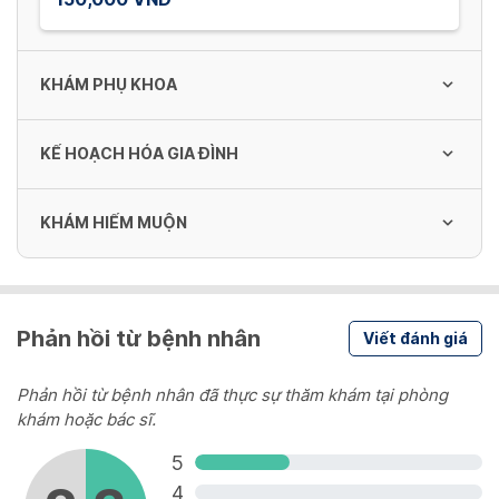
KHÁM PHỤ KHOA
KẾ HOẠCH HÓA GIA ĐÌNH
Khám Phụ Khoa
120,000 VND
KHÁM HIẾM MUỘN
Đặt vòng
500,000 VND
Soi tươi huyết trắng
Khám và tìm nguyên nhân hiếm muộn (khám
30,000 VND
+siêu âm)
Phản hồi từ bệnh nhân
Viết đánh giá
Tháo vòng có dây
300,000 VND
300,000 VND
Soi CTC
Phản hồi từ bệnh nhân đã thực sự thăm khám tại phòng
khám hoặc bác sĩ.
300,000 VND
Kích thích trứng
5
Tháo vòng không dây
1,000,000 VND
4
500,000 VND