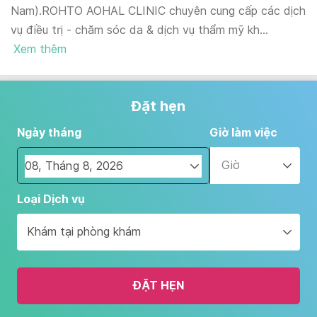
Nam).ROHTO AOHAL CLINIC chuyên cung cấp các dịch
vụ điều trị - chăm sóc da & dịch vụ thẩm mỹ kh...
Xem thêm
Đặt hẹn
Ngày tháng
Giờ làm việc
Giờ
Navigate
Loại Dịch vụ
forward
to
Khám tại phòng khám
interact
with
the
ĐẶT HẸN
calendar
and