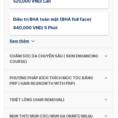
525,000 VND/ Lần
Điều trị BHA toàn mặt (BHA Full face)
840,000 VND/ 5 Phút
Xem thêm
CHĂM SÓC DA CHUYÊN SÂU ( SKIN ENHANCING
COURSE)
PHƯƠNG PHÁP KÍCH THÍCH MỌC TÓC BẰNG
Tái sinh độ ẩm cho da (Regenerative
PRP ( HAIR REGROWTH WITH PRP)
nourishment)
840,000 VND/ 60 Phút
TRIỆT LÔNG (HAIR REMOVAL)
PRP vùng diện tích nhỏ - PRP Small area (<
10cm2)
Tạm biệt mụn (Acne Free)
MỤN THỊT/ MỤN CÓC/ MỤN GẠ (WART/ MILIA/