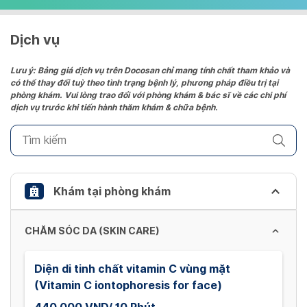
select
a
date.
Dịch vụ
Press
the
Lưu ý: Bảng giá dịch vụ trên Docosan chỉ mang tính chất tham khảo và
có thể thay đổi tuỳ theo tình trạng bệnh lý, phương pháp điều trị tại
question
phòng khám. Vui lòng trao đổi với phòng khám & bác sĩ về các chi phí
mark
dịch vụ trước khi tiến hành thăm khám & chữa bệnh.
key
to
get
the
keyboard
Khám tại phòng khám
shortcuts
for
CHĂM SÓC DA (SKIN CARE)
changing
dates.
Diện di tinh chất vitamin C vùng mặt
(Vitamin C iontophoresis for face)