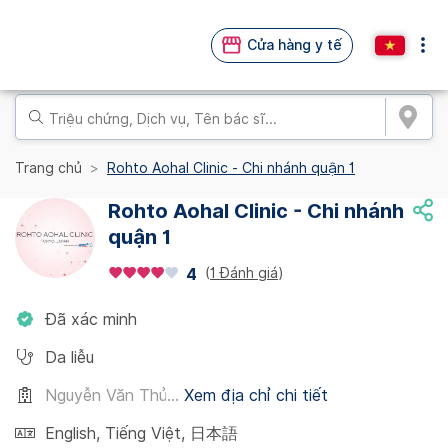
Cửa hàng y tế
Trang chủ
Rohto Aohal Clinic - Chi nhánh quận 1
Rohto Aohal Clinic - Chi nhánh
quận 1
(
1 Đánh giá
)
4
Đã xác minh
Da liễu
Nguyễn Văn Thủ...
Xem địa chỉ chi tiết
English
,
Tiếng Việt
,
日本語