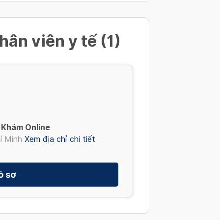
hân viên y tế (1)
- Khám Online
í Minh
Xem địa chỉ chi tiết
ồ sơ