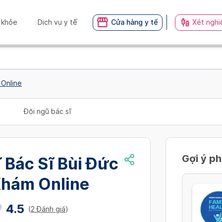
 khỏe
Dịch vụ y tế
Cửa hàng y tế
Xét nghi
 Online
Đội ngũ bác sĩ
Gợi ý p
 Bác Sĩ Bùi Đức
Khám Online
4.5
(
2 Đánh giá
)