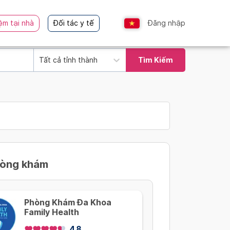
ệm tại nhà
Đối tác y tế
Đăng nhập
Tất cả tỉnh thành
Tìm Kiếm
hòng khám
Phòng Khám Đa Khoa
Family Health
4.8