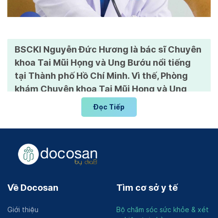
BSCKI Nguyễn Đức Hương là bác sĩ Chuyên
khoa Tai Mũi Họng và Ung Bướu nổi tiếng
tại Thành phố Hồ Chí Minh. Vì thế, Phòng
khám Chuyên khoa Tai Mũi Họng và Ung
bướu - BS.CKI Nguyễn Đức Hương là một
Đọc Tiếp
trong những địa chỉ uy tín được đông đảo
người bệnh tin tưởng để khám và chữa
bệnh.
Tổng quan về Phòng khám Chuyên
khoa Tai Mũi Họng và Ung bướu
Về Docosan
Tìm cơ sở y tế
BS.CKI Nguyễn Đức Hương
Phòng khám Chuyên khoa Tai Mũi Họng và Ung bướu
Giới thiệu
Bộ chăm sóc sức khỏe & xét