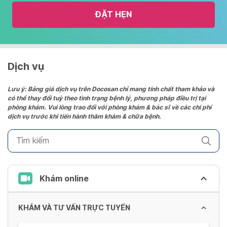
the
ĐẶT HẸN
calendar
and
select
a
date.
Dịch vụ
Press
the
Lưu ý: Bảng giá dịch vụ trên Docosan chỉ mang tính chất tham khảo và
có thể thay đổi tuỳ theo tình trạng bệnh lý, phương pháp điều trị tại
question
phòng khám. Vui lòng trao đổi với phòng khám & bác sĩ về các chi phí
mark
dịch vụ trước khi tiến hành thăm khám & chữa bệnh.
key
to
get
the
keyboard
Khám online
shortcuts
for
KHÁM VÀ TƯ VẤN TRỰC TUYẾN
changing
dates.