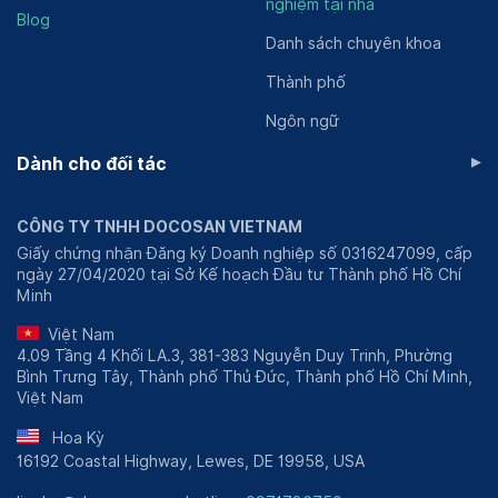
nghiệm tại nhà
BSCKI Nguyễn Đức Hương hiện có 2 cơ sở tại Thành
Blog
phố Hồ Chí Minh, do bác sĩ Hương đảm nhiệm vai trò
Danh sách chuyên khoa
chuyên môn chính. Tại đây, ông đã thành công trong
Thành phố
việc giúp đỡ cho nhiều bệnh nhân cải thiện triệu chứng
và phục hồi sức khỏe.
Ngôn ngữ
Tuy phòng khám hoạt động quy mô nhỏ nhưng đã được
▸
Dành cho đối tác
rất nhiều bệnh nhân lựa chọn để khám và điều trị. Bởi
ngoài chuyên môn vững chắc, phòng khám của bác sĩ
Hương còn là nơi tạo dựng mối quan hệ tin cậy với bệnh
CÔNG TY TNHH DOCOSAN VIETNAM
nhân thông qua sự quan tâm và lắng nghe đối với nhu
Giấy chứng nhận Đăng ký Doanh nghiệp số 0316247099, cấp
ngày 27/04/2020 tại Sở Kế hoạch Đầu tư Thành phố Hồ Chí
cầu riêng của từng bệnh nhân.
Minh
Chuyên khoa
Việt Nam
Phòng khám Chuyên khoa Tai Mũi Họng và Ung bướu
4.09 Tầng 4 Khối LA.3, 381-383 Nguyễn Duy Trinh, Phường
Bình Trưng Tây, Thành phố Thủ Đức, Thành phố Hồ Chí Minh,
BSCKI Nguyễn Đức Hương có 2 chuyên khoa chính là
Việt Nam
Tai Mũi Họng và Ung bướu. Trong đó, BSCKI Nguyễn
Đức Hương là người đảm nhiệm vị trí chuyên môn chính
Hoa Kỳ
tại phòng khám. Với hơn 15 năm kinh nghiệm trong lĩnh
16192 Coastal Highway, Lewes, DE 19958, USA
vực khám chữa bệnh Tai - Mũi - Họng và Ung Bướu,