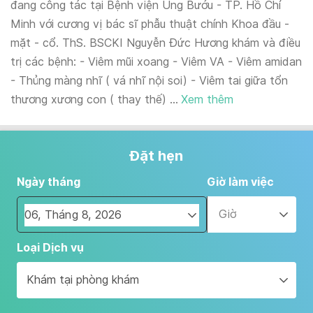
đang công tác tại Bệnh viện Ung Bướu - TP. Hồ Chí
Minh với cương vị bác sĩ phẫu thuật chính Khoa đầu -
mặt - cổ. ThS. BSCKI Nguyễn Đức Hương khám và điều
trị các bệnh: - Viêm mũi xoang - Viêm VA - Viêm amidan
- Thủng màng nhĩ ( vá nhĩ nội soi) - Viêm tai giữa tổn
thương xương con ( thay thế) ...
Xem thêm
Đặt hẹn
Ngày tháng
Giờ làm việc
Giờ
Navigate
Loại Dịch vụ
forward
to
Khám tại phòng khám
interact
with