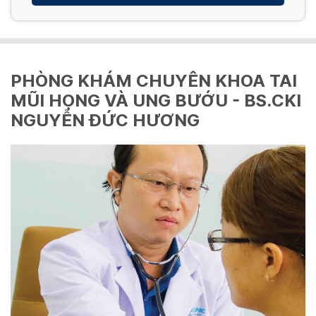
PHÒNG KHÁM CHUYÊN KHOA TAI
MŨI HỌNG VÀ UNG BƯỚU - BS.CKI
NGUYỄN ĐỨC HƯƠNG