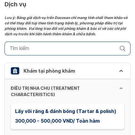
date.
Dịch vụ
Press
the
Lưu ý: Bảng giá dịch vụ trên Docosan chỉ mang tính chất tham khảo và
có thể thay đổi tuỳ theo tình trạng bệnh lý, phương pháp điều trị tại
question
phòng khám. Vui lòng trao đổi với phòng khám & bác sĩ về các chi phí
mark
dịch vụ trước khi tiến hành thăm khám & chữa bệnh.
key
to
get
the
keyboard
Khám tại phòng khám
shortcuts
for
ĐIỀU TRỊ NHA CHU (TREATMENT
changing
CHARACTERISTICS)
dates.
Lấy vôi răng & đánh bóng (Tartar & polish)
300,000 - 500,000 VND/ Toàn hàm