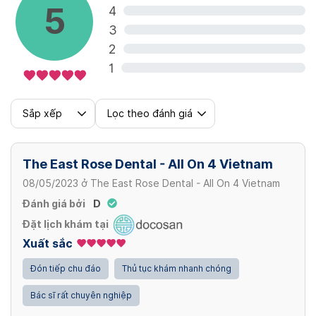
5
4
8,000,000 VND/ 1 răng
Khung titanium CAD/ CAM cho cầu sứ full
3
arch (CAD / CAM titanium frame for full
2
Xem thêm
arch porcelain bridge)
1
23 - 34 VND/ 1 khung
Sắp xếp
Lọc theo đánh giá
Nhịp mão sứ titanium trên implant (Rhythm
of titanium porcelain crowns on the
The East Rose Dental - All On 4 Vietnam
implant)
08/05/2023
ở
The East Rose Dental - All On 4 Vietnam
4,600,000 VND/ 1 răng
Đánh giá bởi
D
Xem thêm
Đặt lịch khám tại
Xuất sắc
Đón tiếp chu đáo
Thủ tục khám nhanh chóng
Bác sĩ rất chuyên nghiệp