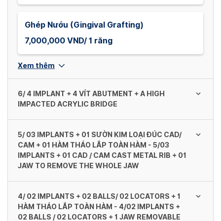
Ghép Nướu (Gingival Grafting)
7,000,000 VND/ 1 răng
Xem thêm
6/ 4 IMPLANT + 4 VÍT ABUTMENT + A HIGH
IMPACTED ACRYLIC BRIDGE
5/ 03 IMPLANTS + 01 SƯỜN KIM LOẠI ĐÚC CAD/
Dentium (Mỹ/ Hàn Quốc)
CAM + 01 HÀM THÁO LẮP TOÀN HÀM - 5/03
IMPLANTS + 01 CAD / CAM CAST METAL RIB + 01
138,000,000 VND/ 1 khung
JAW TO REMOVE THE WHOLE JAW
Neodent (GM Helix) - Straumann (Thụy Sĩ)
4/ 02 IMPLANTS + 02 BALLS/ 02 LOCATORS + 1
Dentium (Mỹ/ Hàn Quốc) - Dentium (US /
138,000,000 VND/ 1 khung
HÀM THÁO LẮP TOÀN HÀM - 4/02 IMPLANTS +
South Korea)
02 BALLS / 02 LOCATORS + 1 JAW REMOVABLE