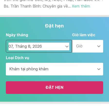
Bs. Trần Thanh Bình: Chuyên gia về...
Xem thêm
Đặt hẹn
Ngày tháng
Giờ làm việc
Giờ
Navigate
Loại Dịch vụ
forward
to
Khám tại phòng khám
interact
with
the
ĐẶT HẸN
calendar
and
select
a