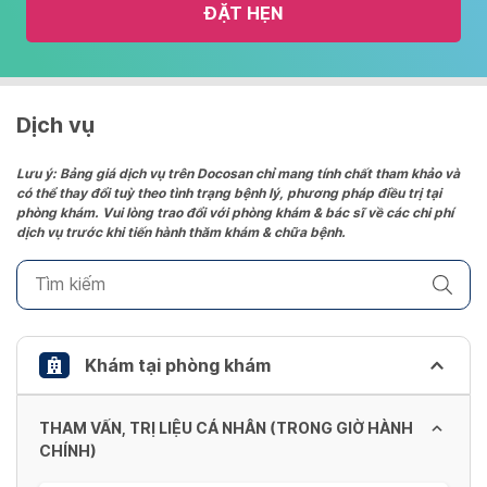
ĐẶT HẸN
calendar
and
select
a
date.
Dịch vụ
Press
the
Lưu ý: Bảng giá dịch vụ trên Docosan chỉ mang tính chất tham khảo và
có thể thay đổi tuỳ theo tình trạng bệnh lý, phương pháp điều trị tại
question
phòng khám. Vui lòng trao đổi với phòng khám & bác sĩ về các chi phí
mark
dịch vụ trước khi tiến hành thăm khám & chữa bệnh.
key
to
get
the
keyboard
Khám tại phòng khám
shortcuts
for
THAM VẤN, TRỊ LIỆU CÁ NHÂN (TRONG GIỜ HÀNH
changing
CHÍNH)
dates.