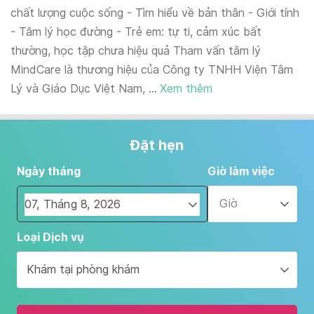
chất lượng cuộc sống - Tìm hiểu về bản thân - Giới tính
- Tâm lý học đường - Trẻ em: tự ti, cảm xúc bất
thường, học tập chưa hiệu quả Tham vấn tâm lý
MindCare là thương hiệu của Công ty TNHH Viện Tâm
Lý và Giáo Dục Việt Nam, ...
Xem thêm
Đặt hẹn
Ngày tháng
Giờ làm việc
Giờ
Navigate
Loại Dịch vụ
forward
to
Khám tại phòng khám
interact
with
the