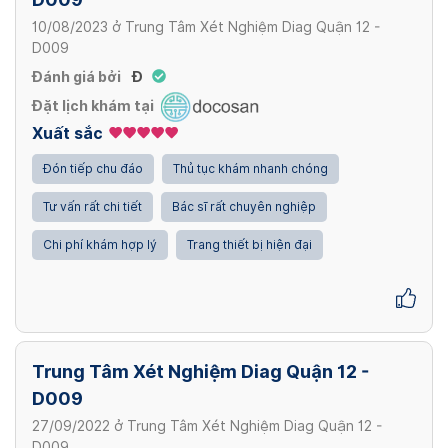
271,000 VND
Xem thêm
Gói xét nghiệm Diag Wellness
10/08/2023
ở
Trung Tâm Xét Nghiệm Diag Quận 12 -
Cholinesterase
1,399,000 VND
D009
Xem thêm
189,000 VND
Đánh giá bởi
Đ
Đặt lịch khám tại
Xem thêm
Xuất sắc
Đón tiếp chu đáo
Thủ tục khám nhanh chóng
Tư vấn rất chi tiết
Bác sĩ rất chuyên nghiệp
Chi phí khám hợp lý
Trang thiết bị hiện đại
Trung Tâm Xét Nghiệm Diag Quận 12 -
D009
27/09/2022
ở
Trung Tâm Xét Nghiệm Diag Quận 12 -
D009