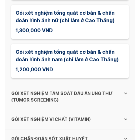
Gói xét nghiệm tổng quát cơ bản & chẩn
đoán hình ảnh nữ (chỉ làm ở Cao Thắng)
1,300,000 VND
Gói xét nghiệm tổng quát cơ bản & chẩn
đoán hình ảnh nam (chỉ làm ở Cao Thắng)
1,200,000 VND
GÓI XÉT NGHIỆM TẦM SOÁT DẤU ẤN UNG THƯ
(TUMOR SCREENING)
GÓI XÉT NGHIỆM VI CHẤT (VITAMIN)
Gói Xét Nghiệm Tầm Soát Dấu Ấn Ung Thư
cho Nữ (Tumor - Female)
GÓI CHẨN ĐOÁN SỐT XUẤT HUYẾT