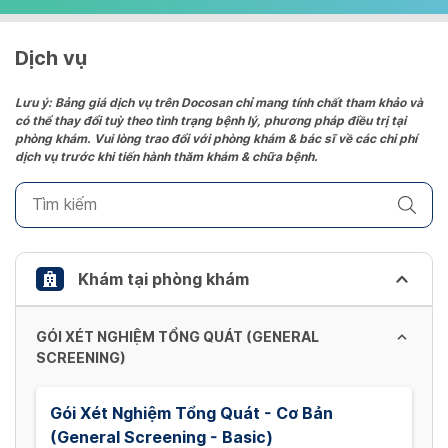
select
a
date.
Dịch vụ
Press
the
Lưu ý: Bảng giá dịch vụ trên Docosan chỉ mang tính chất tham khảo và
có thể thay đổi tuỳ theo tình trạng bệnh lý, phương pháp điều trị tại
question
phòng khám. Vui lòng trao đổi với phòng khám & bác sĩ về các chi phí
mark
dịch vụ trước khi tiến hành thăm khám & chữa bệnh.
key
to
get
the
keyboard
Khám tại phòng khám
shortcuts
for
GÓI XÉT NGHIỆM TỔNG QUÁT (GENERAL
changing
SCREENING)
dates.
Gói Xét Nghiệm Tổng Quát - Cơ Bản
(General Screening - Basic)