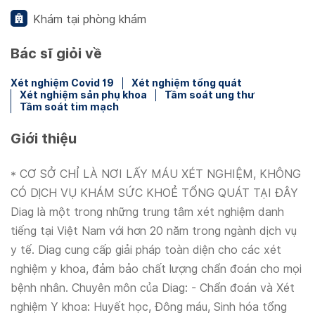
Khám tại phòng khám
Bác sĩ giỏi về
Xét nghiệm Covid 19
Xét nghiệm tổng quát
Xét nghiệm sản phụ khoa
Tầm soát ung thư
Tầm soát tim mạch
Giới thiệu
* CƠ SỞ CHỈ LÀ NƠI LẤY MÁU XÉT NGHIỆM, KHÔNG
CÓ DỊCH VỤ KHÁM SỨC KHOẺ TỔNG QUÁT TẠI ĐÂY
Diag là một trong những trung tâm xét nghiệm danh
tiếng tại Việt Nam với hơn 20 năm trong ngành dịch vụ
y tế. Diag cung cấp giải pháp toàn diện cho các xét
nghiệm y khoa, đảm bảo chất lượng chẩn đoán cho mọi
bệnh nhân. Chuyên môn của Diag: - Chẩn đoán và Xét
nghiệm Y khoa: Huyết học, Đông máu, Sinh hóa tổng