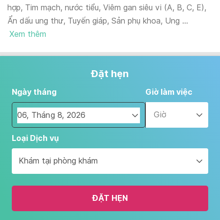
hợp, Tim mạch, nước tiểu, Viêm gan siêu vi (A, B, C, E),
Ẩn dấu ung thư, Tuyến giáp, Sản phụ khoa, Ung ...
Xem thêm
Đặt hẹn
Ngày tháng
Giờ làm việc
Giờ
Navigate
Loại Dịch vụ
forward
to
Khám tại phòng khám
interact
with
the
ĐẶT HẸN
calendar
and