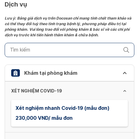
date.
Dịch vụ
Press
the
Lưu ý: Bảng giá dịch vụ trên Docosan chỉ mang tính chất tham khảo và
có thể thay đổi tuỳ theo tình trạng bệnh lý, phương pháp điều trị tại
question
phòng khám. Vui lòng trao đổi với phòng khám & bác sĩ về các chi phí
mark
dịch vụ trước khi tiến hành thăm khám & chữa bệnh.
key
to
get
the
keyboard
Khám tại phòng khám
shortcuts
for
XÉT NGHIỆM COVID-19
changing
dates.
Xét nghiệm nhanh Covid-19 (mẫu đơn)
230,000 VND/ mẫu đơn