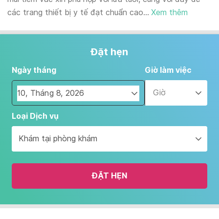
các trang thiết bị y tế đạt chuẩn cao...
Xem thêm
Đặt hẹn
Ngày tháng
Giờ làm việc
Giờ
Navigate
Loại Dịch vụ
forward
to
Khám tại phòng khám
interact
with
the
ĐẶT HẸN
calendar
and
select
a