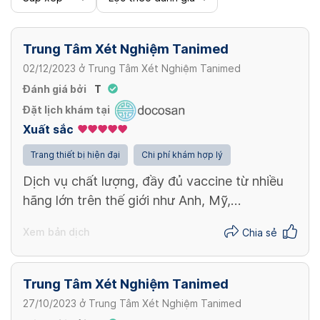
AFP (Alpha Fetoproteine)
100,000 VND/ lần
Sán dãi chó
150,000 VND/ lần
150,000 VND/ lần
Trung Tâm Xét Nghiệm Tanimed
Xem thêm
Dengue IgG, IgM
02/12/2023
ở
Trung Tâm Xét Nghiệm Tanimed
100,000 VND/ lần
Đánh giá bởi
T
Soi tươi tìm nấm
Đặt lịch khám tại
30,000 VND
Xuất sắc
Dengue NS1
Xem thêm
Trang thiết bị hiện đại
Chi phí khám hợp lý
200,000 VND/ lần
Dịch vụ chất lượng, đầy đủ vaccine từ nhiều
Xem thêm
hãng lớn trên thế giới như Anh, Mỹ,…
Xem bản dịch
Chia sẻ
Trung Tâm Xét Nghiệm Tanimed
27/10/2023
ở
Trung Tâm Xét Nghiệm Tanimed