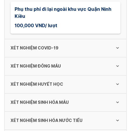
Phụ thu phí đi lại ngoài khu vực Quận Ninh
Kiều
100,000 VND/ lượt
XÉT NGHIỆM COVID-19
XÉT NGHIỆM ĐÔNG MÁU
Sàng lọc Virus test nhanh SARS-CoV-2 Ag
150,000 VND/ mẫu đơn
XÉT NGHIỆM HUYẾT HỌC
Thời gian máu chảy (phương pháp Duke)
20,000 VND/ lần
RT-PCR SARS-COV-2
XÉT NGHIỆM SINH HÓA MÁU
Định nhóm máu hệ ABO
500,000 VND/ mẫu đơn
30,000 VND/ lần
Thời gian máu đông
XÉT NGHIỆM SINH HÓA NƯỚC TIỂU
Định lượng Glucose
20,000 VND/ lần