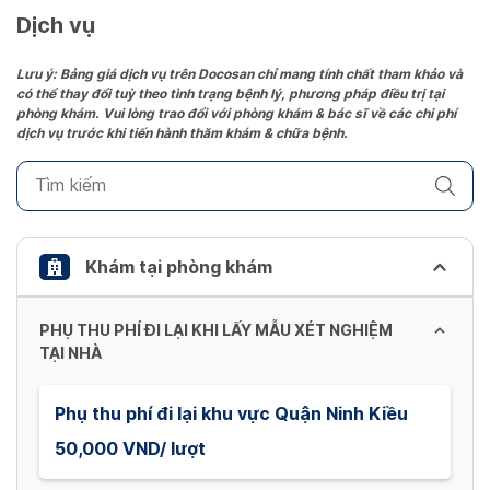
date.
Dịch vụ
Press
the
Lưu ý: Bảng giá dịch vụ trên Docosan chỉ mang tính chất tham khảo và
có thể thay đổi tuỳ theo tình trạng bệnh lý, phương pháp điều trị tại
question
phòng khám. Vui lòng trao đổi với phòng khám & bác sĩ về các chi phí
mark
dịch vụ trước khi tiến hành thăm khám & chữa bệnh.
key
to
get
the
keyboard
Khám tại phòng khám
shortcuts
for
PHỤ THU PHÍ ĐI LẠI KHI LẤY MẪU XÉT NGHIỆM
changing
TẠI NHÀ
dates.
Phụ thu phí đi lại khu vực Quận Ninh Kiều
50,000 VND/ lượt