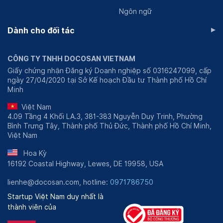
hạng III, thể hiện sự đóng góp quan trọng trong
Ngôn ngữ
lĩnh vực y tế.
▸
Năm 1997: Viện tiếp tục được tặng huân chương
Dành cho đối tác
Lao Động hạng II, là sự công nhận cho sự nỗ lực
và thành tựu trong công tác y tế.
CÔNG TY TNHH DOCOSAN VIETNAM
Năm 2002: Viện nhận được huân chương Lao
Giấy chứng nhận Đăng ký Doanh nghiệp số 0316247099, cấp
Động hạng I, là minh chứng cho sự đóng góp xuất
ngày 27/04/2020 tại Sở Kế hoạch Đầu tư Thành phố Hồ Chí
sắc và tích cực trong lĩnh vực y tế và nghiên cứu
Minh
khoa học.
Việt Nam
Năm 2008: Viện được tặng huân chương Độc Lập
4.09 Tầng 4 Khối LA.3, 381-383 Nguyễn Duy Trinh, Phường
hạng III, là một vinh dự cao quý.
Bình Trưng Tây, Thành phố Thủ Đức, Thành phố Hồ Chí Minh,
Việt Nam
Ngoài ra, Viện Pasteur Nha Trang còn nhận được nhiều
cờ thi đua và bằng khen từ Thủ tướng Chính phủ, Bộ Y
Hoa Kỳ
tế, và UBND tỉnh Khánh Hòa. Đặc biệt, có 2 cá nhân
16192 Coastal Highway, Lewes, DE 19958, USA
được vinh danh bằng giải thưởng Kovalepskaia, và 5 cá
lienhe@docosan.com, hotline:
0971786750
nhân được tặng thưởng huân chương Lao Động, thể
Startup Việt Nam duy nhất là
hiện đội ngũ nhân sự xuất sắc và đầy đủ tâm huyết.
thành viên của
Về du lịch