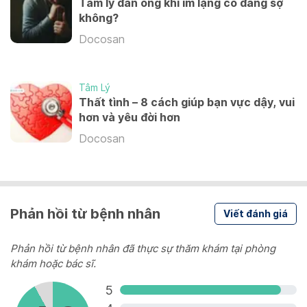
Tâm lý đàn ông khi im lặng có đáng sợ
không?
COUNSELING WITH INTERNATIONAL EXPERTS
Tham vấn trong 60 phút
(ENGLISH, UKRAINIAN, RUSSIAN LANGUAGE)
Docosan
1,800,000 VND
Tham vấn trong 60 phút
Tâm Lý
Tham vấn trong 90 phút
Thất tình – 8 cách giúp bạn vực dậy, vui
2,400,000 VND
hơn và yêu đời hơn
2,700,000 VND
Docosan
Tham vấn trong 90 phút
Tham vấn trong 120 phút
3,600,000 VND
3,600,000 VND
Phản hồi từ bệnh nhân
Viết đánh giá
Phản hồi từ bệnh nhân đã thực sự thăm khám tại phòng
khám hoặc bác sĩ.
5