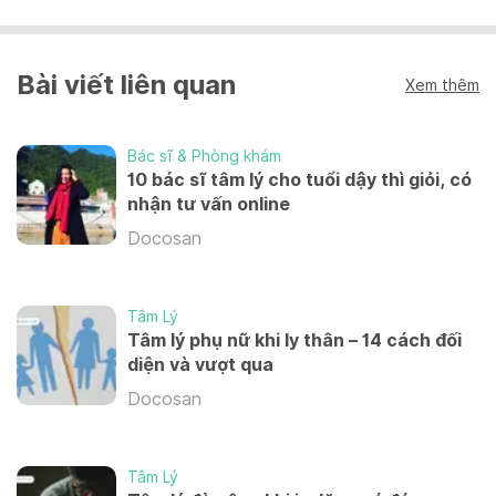
2,400,000 VND
2,700,000 VND
THAM VẤN VỚI CHUYÊN GIA TIÊU CHUẨN
Bài viết liên quan
Tham vấn trong 90 phút
Xem thêm
Tham vấn trong 60 phút
Tham vấn trong 120 phút
3,600,000 VND
1,200,000 VND
3,600,000 VND
Bác sĩ & Phòng khám
10 bác sĩ tâm lý cho tuổi dậy thì giỏi, có
nhận tư vấn online
Tham vấn trong 90 phút
Docosan
1,800,000 VND
Tham vấn trong 120 phút
Tâm Lý
Tâm lý phụ nữ khi ly thân – 14 cách đối
2,400,000 VND
diện và vượt qua
Docosan
THAM VẤN VỚI CHUYÊN GIA CAO CẤP (TIẾN SĨ,
GIÁO SƯ, TRƯỞNG KHOA)
Tâm Lý