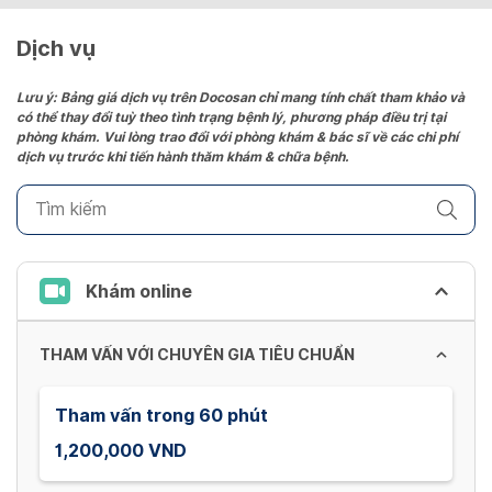
a
date.
Dịch vụ
Press
the
Lưu ý: Bảng giá dịch vụ trên Docosan chỉ mang tính chất tham khảo và
có thể thay đổi tuỳ theo tình trạng bệnh lý, phương pháp điều trị tại
question
phòng khám. Vui lòng trao đổi với phòng khám & bác sĩ về các chi phí
mark
dịch vụ trước khi tiến hành thăm khám & chữa bệnh.
key
to
get
the
keyboard
Khám online
shortcuts
for
THAM VẤN VỚI CHUYÊN GIA TIÊU CHUẨN
changing
dates.
Tham vấn trong 60 phút
1,200,000 VND