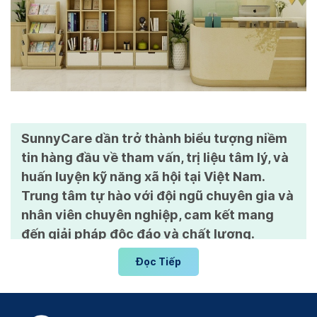
SunnyCare dần trở thành biểu tượng niềm
tin hàng đầu về tham vấn, trị liệu tâm lý, và
huấn luyện kỹ năng xã hội tại Việt Nam.
Trung tâm tự hào với đội ngũ chuyên gia và
nhân viên chuyên nghiệp, cam kết mang
đến giải pháp độc đáo và chất lượng.
SunnyCare không chỉ là nơi cung cấp dịch
Đọc Tiếp
vụ, mà còn là đối tác đồng hành, hỗ trợ toàn
diện cho mọi người đối mặt với thách thức
tâm lý và xã hội.