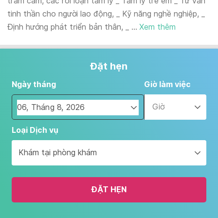
trầm cảm, các rối loạn tâm lý _ Tâm lý trẻ em _ Tư vấn
tinh thần cho người lao động, _ Kỹ năng nghề nghiệp, _
Định hướng phát triển bản thân, _ ...
Xem thêm
Đặt hẹn
Ngày tháng
Giờ làm việc
Giờ
Navigate
Loại Dịch vụ
forward
to
Khám tại phòng khám
interact
with
the
ĐẶT HẸN
calendar
and
select