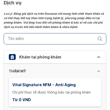
date.
Dịch vụ
Press
the
Lưu ý: Bảng giá dịch vụ trên Docosan chỉ mang tính chất tham khảo và
có thể thay đổi tuỳ theo tình trạng bệnh lý, phương pháp điều trị tại
question
phòng khám. Vui lòng trao đổi với phòng khám & bác sĩ về các chi phí
mark
dịch vụ trước khi tiến hành thăm khám & chữa bệnh.
key
to
get
the
keyboard
Khám tại phòng khám
shortcuts
for
THẨM MỸ
changing
dates.
Vital Signature NFM - Anti Aging
Chi phí thực tế được thông báo tại phòng khám
Từ 0 VND