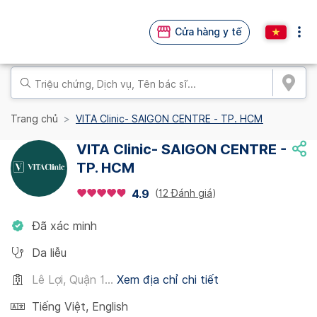
Cửa hàng y tế
Trang chủ
VITA Clinic- SAIGON CENTRE - TP. HCM
VITA Clinic- SAIGON CENTRE -
TP. HCM
(
12 Đánh giá
)
4.9
Đã xác minh
Da liễu
Lê Lợi, Quận 1...
Xem địa chỉ chi tiết
Tiếng Việt
,
English