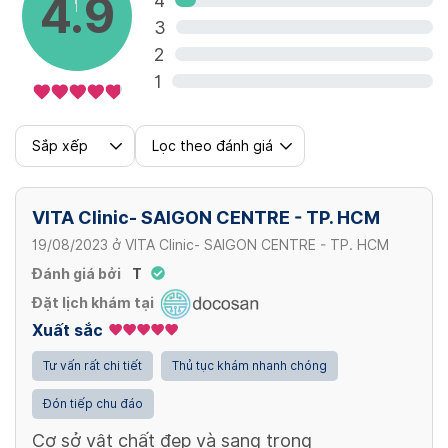
4.9
4
3
2
1
Sắp xếp
Lọc theo đánh giá
VITA Clinic- SAIGON CENTRE - TP. HCM
19/08/2023
ở
VITA Clinic- SAIGON CENTRE - TP. HCM
Đánh giá bởi
T
Đặt lịch khám tại
Xuất sắc
Tư vấn rất chi tiết
Thủ tục khám nhanh chóng
Đón tiếp chu đáo
Cơ sở vật chất đẹp và sang trọng