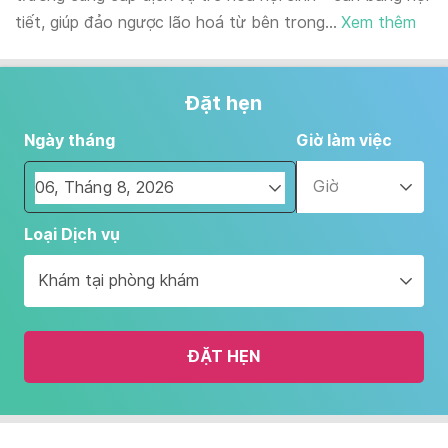
tiết, giúp đảo ngược lão hoá từ bên trong...
Xem thêm
Đặt hẹn
Ngày tháng
Giờ làm việc
Giờ
Navigate
Loại Dịch vụ
forward
to
Khám tại phòng khám
interact
with
the
ĐẶT HẸN
calendar
and
select
a