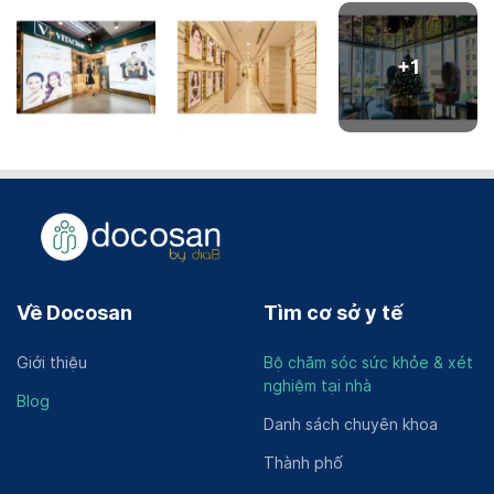
+
1
Về Docosan
Tìm cơ sở y tế
Giới thiệu
Bộ chăm sóc sức khỏe & xét
nghiệm tại nhà
Blog
Danh sách chuyên khoa
Thành phố