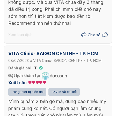
không được. Mà qua VITA chưa đầy 3 tháng
đã điều trị xong. Phải chi mình biết chỗ này
sớm hơn thì tiết kiệm được bao tiền rồi.
Recommend mn nên thử nha!
Xem bản dịch
Chia sẻ
VITA Clinic- SAIGON CENTRE - TP. HCM
08/07/2023
ở
VITA Clinic- SAIGON CENTRE - TP. HCM
Đánh giá bởi
T
Đặt lịch khám tại
Xuất sắc
Trang thiết bị hiện đại
Tư vấn rất chi tiết
Mình bị nám 2 bên gò má, dùng bao nhiêu mỹ
phẩm cũng ko hết. Có người bạn làm chung
cty giới thiệu đến chỗ này làm thử. Làm mấy