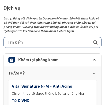
a
date.
Dịch vụ
Press
the
Lưu ý: Bảng giá dịch vụ trên Docosan chỉ mang tính chất tham khảo và
có thể thay đổi tuỳ theo tình trạng bệnh lý, phương pháp điều trị tại
question
phòng khám. Vui lòng trao đổi với phòng khám & bác sĩ về các chi phí
mark
dịch vụ trước khi tiến hành thăm khám & chữa bệnh.
key
to
get
the
keyboard
Khám tại phòng khám
shortcuts
for
THẨM MỸ
changing
dates.
Vital Signature NFM - Anti Aging
Chi phí thực tế được thông báo tại phòng khám
Từ 0 VND