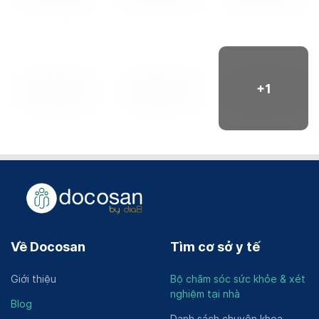
+
1
Về Docosan
Tìm cơ sở y tế
Giới thiệu
Bộ chăm sóc sức khỏe & xét
nghiệm tại nhà
Blog