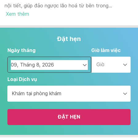
nội tiết, giúp đảo ngược lão hoá từ bên trong...
Xem thêm
Đặt hẹn
Ngày tháng
Giờ làm việc
Giờ
Navigate
Loại Dịch vụ
forward
to
Khám tại phòng khám
interact
with
the
ĐẶT HẸN
calendar
and
select