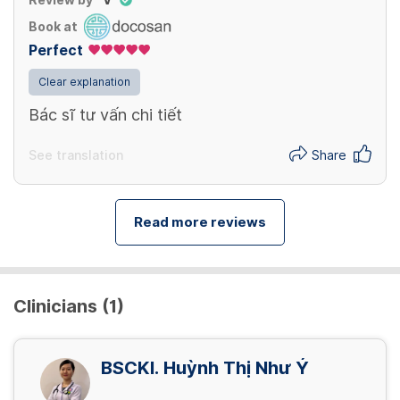
Review by
V
Book at
Perfect
Clear explanation
Bác sĩ tư vấn chi tiết
See translation
Share
Read more reviews
Clinicians (1)
BSCKI. Huỳnh Thị Như Ý