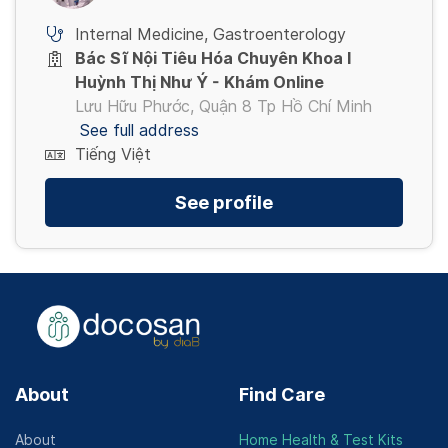
Internal Medicine
,
Gastroenterology
Bác Sĩ Nội Tiêu Hóa Chuyên Khoa I
Huỳnh Thị Như Ý - Khám Online
Lưu Hữu Phước, Quận 8 Tp Hồ Chí Minh
See full address
Tiếng Việt
See profile
About
Find Care
About
Home Health & Test Kits