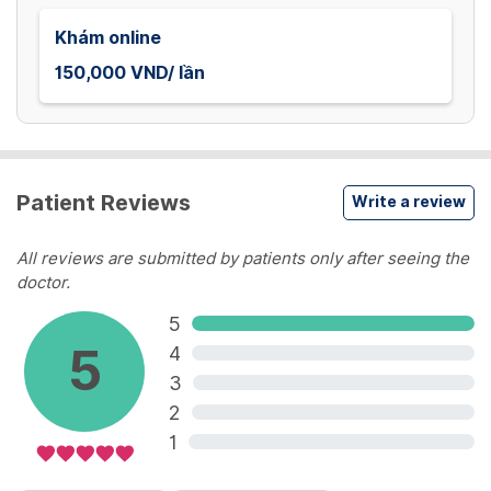
Khám online
150,000 VND/ lần
Patient Reviews
Write a review
All reviews are submitted by patients only after seeing the
doctor.
5
5
4
3
2
1