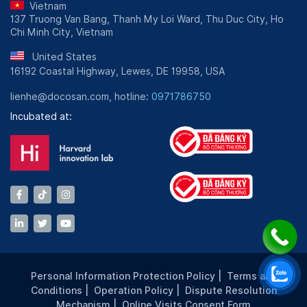
Vietnam
137 Truong Van Bang, Thanh My Loi Ward, Thu Duc City, Ho
Chi Minh City, Vietnam
United States
16192 Coastal Highway, Lewes, DE 19958, USA
lienhe@docosan.com, hotline:
0971786750
Incubated at:
Personal Information Protection Policy
|
Terms and
Conditions
|
Operation Policy
|
Dispute Resolution
Mechanism
|
Online Visits Consent Form