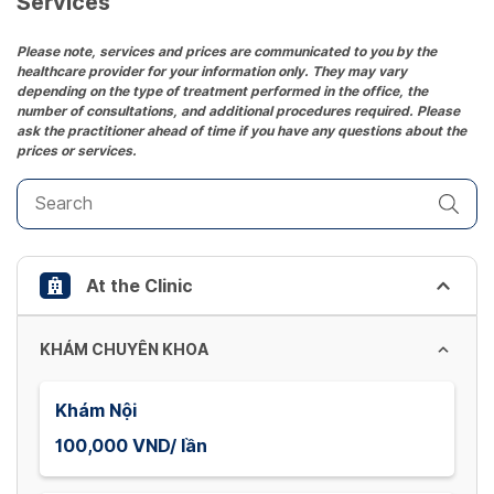
Services
Press
the
Please note, services and prices are communicated to you by the
healthcare provider for your information only. They may vary
question
depending on the type of treatment performed in the office, the
mark
number of consultations, and additional procedures required. Please
key
ask the practitioner ahead of time if you have any questions about the
prices or services.
to
get
the
keyboard
shortcuts
At the Clinic
for
changing
dates.
KHÁM CHUYÊN KHOA
Khám Nội
100,000 VND/ lần