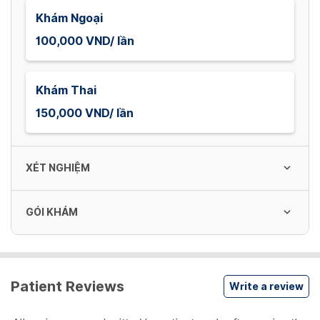
Khám Ngoại
100,000 VND/ lần
Khám Thai
150,000 VND/ lần
XÉT NGHIỆM
GÓI KHÁM
Công thức máu
80,000 VND/ lần
Gói khám sức khỏe tổng quát
Patient Reviews
Write a review
1,805,000 VND/ Gói
Định lượng Creatinin
38,000 VND/ lần