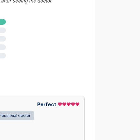
 after seeing the doctor.
Perfect
fessional doctor