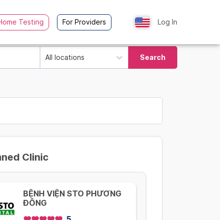
Home Testing
For Providers
Log In
All locations
Search
ed Clinic
BỆNH VIỆN STO PHƯƠNG
ĐÔNG
5