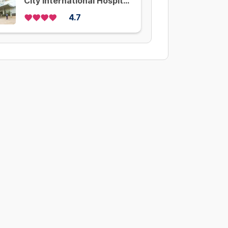
City International Hospital
(CIH)
4.7