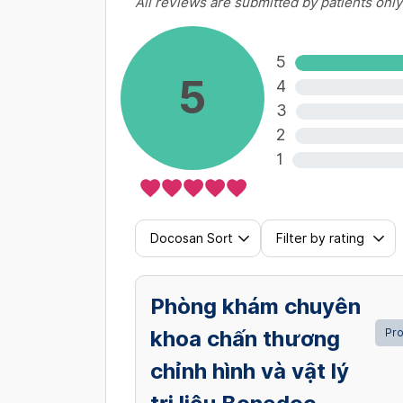
All reviews are submitted by patients only
5
5
4
3
2
1
Docosan Sort
Filter by rating
Phòng khám chuyên
khoa chấn thương
Pro
chỉnh hình và vật lý