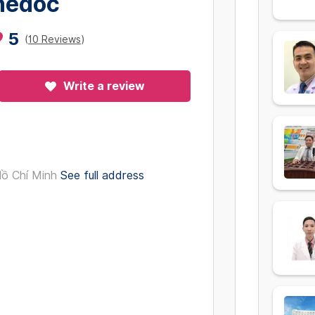
onedoc
5
(
10 Reviews
)
Write a review
ồ Chí Minh
See full address