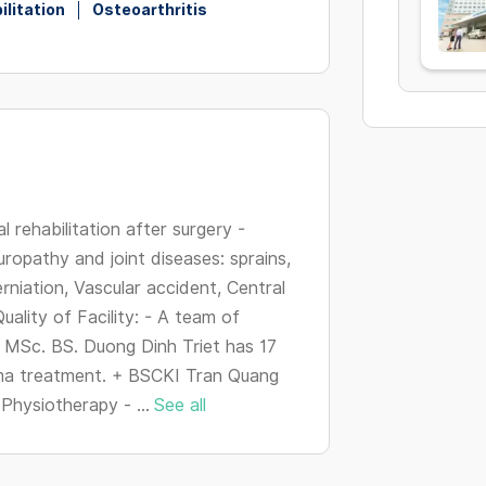
ilitation
Osteoarthritis
l rehabilitation after surgery -
ropathy and joint diseases: sprains,
erniation, Vascular accident, Central
Quality of Facility: - A team of
 MSc. BS. Duong Dinh Triet has 17
uma treatment. + BSCKI Tran Quang
Physiotherapy - ...
See all