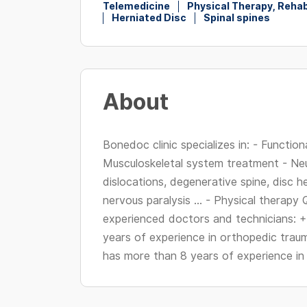
Telemedicine
Physical Therapy, Rehab
Herniated Disc
Spinal spines
About
Bonedoc clinic specializes in: - Functiona
Musculoskeletal system treatment - Neu
dislocations, degenerative spine, disc h
nervous paralysis ... - Physical therapy 
experienced doctors and technicians: +
years of experience in orthopedic tra
has more than 8 years of experience in 