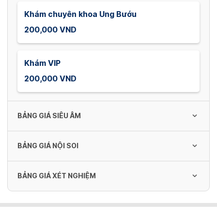
Khám chuyên khoa Ung Bướu
200,000 VND
Khám VIP
200,000 VND
BẢNG GIÁ SIÊU ÂM
BẢNG GIÁ NỘI SOI
SIÊU ÂM BỤNG TỔNG QUÁT
170,000 VND
BẢNG GIÁ XÉT NGHIỆM
NỘI SOI DẠ DÀY ỐNG MỀM + CLOTEST
750,000 VND
SIÊU ÂM TUYẾN GIÁP
Rubella IgM
170,000 VND