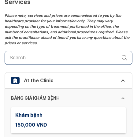
date.
Services
Press
the
Please note, services and prices are communicated to you by the
healthcare provider for your information only. They may vary
question
depending on the type of treatment performed in the office, the
mark
number of consultations, and additional procedures required. Please
key
ask the practitioner ahead of time if you have any questions about the
prices or services.
to
get
the
keyboard
shortcuts
At the Clinic
for
changing
dates.
BẢNG GIÁ KHÁM BỆNH
Khám bệnh
150,000 VND