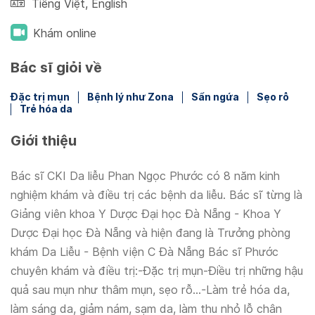
Tiếng Việt
,
English
Khám online
Bác sĩ giỏi về
Đặc trị mụn
Bệnh lý như Zona
Sẩn ngứa
Sẹo rỗ
Trẻ hóa da
Giới thiệu
Bác sĩ CKI Da liễu Phan Ngọc Phước có 8 năm kinh
nghiệm khám và điều trị các bệnh da liễu. Bác sĩ từng là
Giảng viên khoa Y Dược Đại học Đà Nẵng - Khoa Y
Dược Đại học Đà Nẵng và hiện đang là Trưởng phòng
khám Da Liễu - Bệnh viện C Đà Nẵng Bác sĩ Phước
chuyên khám và điều trị:-Đặc trị mụn-Điều trị những hậu
quả sau mụn như thâm mụn, sẹo rỗ…-Làm trẻ hóa da,
làm sáng da, giảm nám, sạm da, làm thu nhỏ lỗ chân