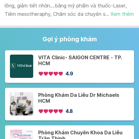
lông, giảm tiết nhờn….bằng mỹ phẩm và thuốc-Laser,
Tiêm mesotheraphy, Chăm sóc da chuyên s...
Xem thêm
Gợi ý phòng khám
VITA Clinic- SAIGON CENTRE - TP.
HCM
4.9
Phòng Khám Da Liễu Dr Michaels
HCM
4.8
Phòng Khám Chuyên Khoa Da Liễu
Trần Thịnh