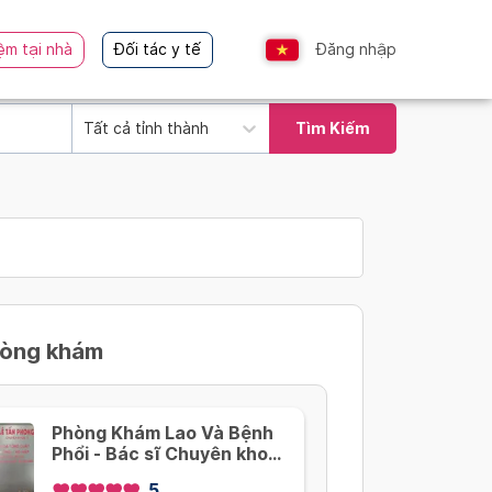
ệm tại nhà
Đối tác y tế
Đăng nhập
Tất cả tỉnh thành
Tìm Kiếm
hòng khám
Phòng Khám Lao Và Bệnh
Phổi - Bác sĩ Chuyên khoa
2: Lê Tấn Phong
5