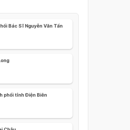
hổi Bác Sĩ Nguyễn Văn Tẩn
Long
h phổi tỉnh Điện Biên
ai Châu