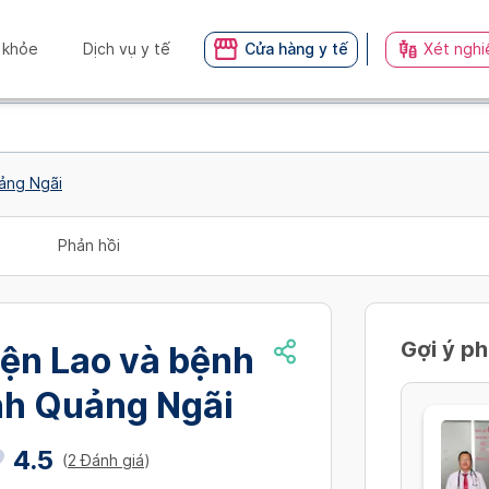
 khỏe
Dịch vụ y tế
Cửa hàng y tế
Xét nghi
uảng Ngãi
Phản hồi
Gợi ý p
iện Lao và bệnh
nh Quảng Ngãi
4.5
(
2 Đánh giá
)