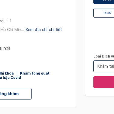
interact
with
15:30
the
ng
,
+ 1
calendar
and
Hồ Chí Min...
Xem địa chỉ chi tiết
select
a
date.
ại nhà
Press
Loại Dịch v
the
question
Khám tạ
mark
Nhi khoa
Khám tổng quát
key
e hậu Covid
to
get
hòng khám
the
keyboard
shortcut
for