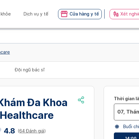
 khỏe
Dịch vụ y tế
Cửa hàng y tế
Xét nghi
hcare
Đội ngũ bác sĩ
Thời gian l
Khám Đa Khoa
 Healthcare
Navigate
Buổi ch
forward
4.8
(
64 Đánh giá
)
to
14:00