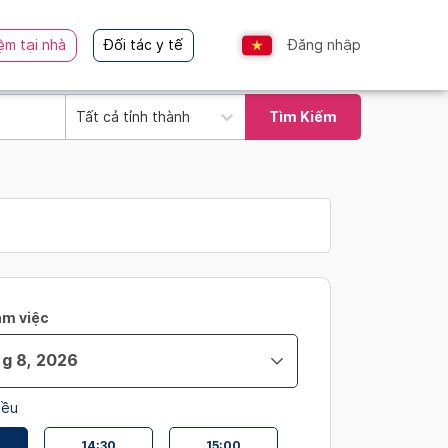
ệm tại nhà
Đối tác y tế
Đăng nhập
Tất cả tỉnh thành
Tìm Kiếm
àm việc
iều
14:30
15:00