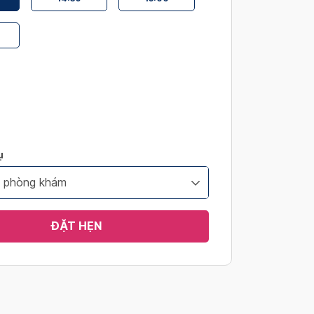
ụ
i phòng khám
ĐẶT HẸN
s