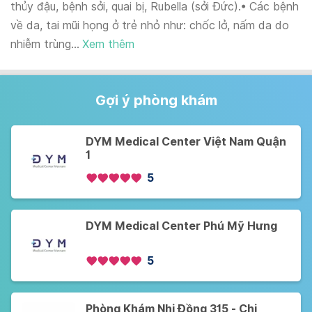
thủy đậu, bệnh sởi, quai bị, Rubella (sởi Đức).• Các bệnh
về da, tai mũi họng ở trẻ nhỏ như: chốc lở, nấm da do
nhiễm trùng...
Xem thêm
Gợi ý phòng khám
DYM Medical Center Việt Nam Quận
1
5
DYM Medical Center Phú Mỹ Hưng
5
Phòng Khám Nhi Đồng 315 - Chi