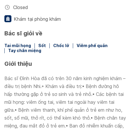
Closed
Khám tại phòng khám
Bác sĩ giỏi về
Tai mũi họng
Sốt
Chốc lở
Viêm phế quản
Tay chân miệng
Giới thiệu
Bác sĩ Đình Hòa đã có trên 30 năm kinh nghiệm khám –
điều trị bệnh Nhi.* Khám và điều trị:• Bệnh đường hô
hấp thường gặp ở trẻ sơ sinh và trẻ nhỏ.• Các bệnh tai
mũi họng: viêm ống tai, viêm tai ngoài hay viêm tai
giữa.• Bệnh viêm thanh, khí phế quản ở trẻ em như ho,
sốt, sổ mũi, thở rít, có thể kèm khó thở.• Bệnh chân tay
miệng, đau mắt đỏ ở trẻ em.• Ban đỏ nhiễm khuẩn cấp,