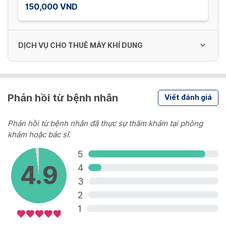
150,000 VND
DỊCH VỤ CHO THUÊ MÁY KHÍ DUNG
Dịch vụ cho thuê máy khí dung
Phản hồi từ bệnh nhân
Viết đánh giá
30,000 VND/ Ngày
Phản hồi từ bệnh nhân đã thực sự thăm khám tại phòng
khám hoặc bác sĩ.
5
4.9
4
3
2
1