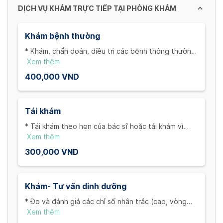
DỊCH VỤ KHÁM TRỰC TIẾP TẠI PHÒNG KHÁM
Khám bệnh thường
* Khám, chẩn đoán, điều trị các bệnh thông thường.
**Thời gian : 20- 30 phút / lần hoặc cho đến khi giải
Xem thêm
quyết xong các vấn đề
400,000 VND
Tái khám
* Tái khám theo hẹn của bác sĩ hoặc tái khám vì
bệnh diễn biến nặng hơn (3 ngày sau lần khám đầu
Xem thêm
tiên)
300,000 VND
Khám- Tư vấn dinh dưỡng
* Đo và đánh giá các chỉ số nhân trắc (cao, vòng
đầu, BMI, nặng/cao)…. Tiết chế dinh dưỡng
Xem thêm
** Thời gian : 30- 40 phút hoặc đến khi giải quyết