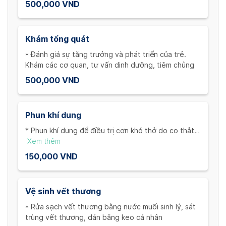
500,000 VND
xong các vấn đề
Khám tổng quát
* Đánh giá sự tăng trưởng và phát triển của trẻ.
Khám các cơ quan, tư vấn dinh dưỡng, tiêm chủng
500,000 VND
Phun khí dung
* Phun khí dung để điều trị cơn khó thở do co thắt
phế quản/thanh quản hoặc đánh giá đáp ứng của
Xem thêm
phế quản với thuốc phục vụ chẩn đoán hen phế
150,000 VND
quản ( suyễn ) ** Bao gồm thuốc phun khí dung(
Ventolin, combivent, adrenalin, Pulmicort…)
Vệ sinh vết thương
* Rửa sạch vết thương bằng nước muối sinh lý, sát
trùng vết thương, dán băng keo cá nhân