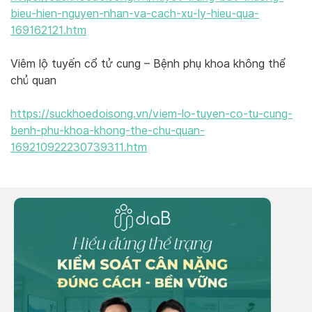
bieu-hien-nguyen-nhan-va-cach-xu-ly-hieu-qua-
169162121.htm
Viêm lộ tuyến cổ tử cung – Bệnh phụ khoa không thể
chủ quan
https://suckhoedoisong.vn/viem-lo-tuyen-co-tu-cung-
benh-phu-khoa-khong-the-chu-quan-
169210922230739311.htm