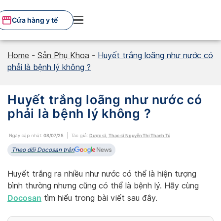
Skip
to
Cửa hàng y tế
content
Home
-
Sản Phụ Khoa
-
Huyết trắng loãng như nước có
phải là bệnh lý không ?
Huyết trắng loãng như nước có
phải là bệnh lý không ?
Ngày cập nhật:
08/07/25
Tác giả:
Dược sĩ, Thạc sĩ Nguyễn Thị Thanh Tú
Theo dõi Docosan trên
Huyết trắng ra nhiều như nước có thể là hiện tượng
bình thường nhưng cũng có thể là bệnh lý. Hãy cùng
Docosan
tìm hiểu trong bài viết sau đây.