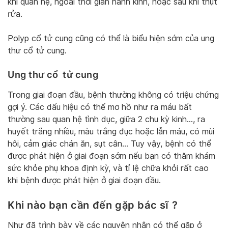
khi quan hệ, ngoài thời gian hành kinh, hoặc sau khi thụt
rửa.
Polyp cổ tử cung cũng có thể là biểu hiện sớm của ung
thư cổ tử cung.
Ung thư cổ tử cung
Trong giai đoạn đầu, bệnh thường không có triệu chứng
gợi ý. Các dấu hiệu có thể mơ hồ như ra máu bất
thường sau quan hệ tình dục, giữa 2 chu kỳ kinh…, ra
huyết trắng nhiều, màu trắng đục hoặc lẫn máu, có mùi
hôi, cảm giác chán ăn, sụt cân… Tuy vậy, bệnh có thể
được phát hiện ở giai đoạn sớm nếu bạn có thăm khám
sức khỏe phụ khoa định kỳ, và tỉ lệ chữa khỏi rất cao
khi bệnh được phát hiện ở giai đoạn đầu.
Khi nào bạn cần đến gặp bác sĩ ?
Như đã trình bày về các nguyên nhân có thể gặp ở