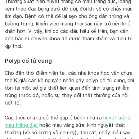
Thường xuất hiện huyết trắng có màu trắng đục, loãng
kèm theo đau bụng dưới dữ dội, đôi khi sẽ có chảy máu
âm đạo. Bệnh có thể để lại sẹo cho ống dẫn trứng và
buồng trứng, khiến việc mang thai sau này trở nên khó
khăn hơn. Vì vậy, khi có các dấu hiệu kể trên, bạn cần
đến bác sĩ chuyên khoa để được thăm khám và điều trị
kịp thời.
Polyp cổ tử cung
Cho đến thời điểm hiện tại, các nhà khoa học vẫn chưa
thể lý giải cặn kẽ nguyên nhân gây polyp cổ tử cung, chỉ
tồn tại một số giả thiết liên quan đến tình trạng nhiễm
trùng trước đó, hoặc sự thay đổi thất thường của nội
tiết tố.
Các triệu chứng có thể gặp ở bệnh như ra
huyết trắng
màu trắng đục
hoặc màu vàng sữa, kinh nguyệt thất
thường (về số lượng và chu kỳ), đau rát, chảy máu sau