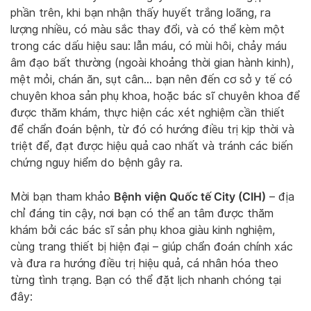
phần trên, khi bạn nhận thấy huyết trắng loãng, ra
lượng nhiều, có màu sắc thay đổi, và có thể kèm một
trong các dấu hiệu sau: lẫn máu, có mùi hôi, chảy máu
âm đạo bất thường (ngoài khoảng thời gian hành kinh),
mệt mỏi, chán ăn, sụt cân… bạn nên đến cơ sở y tế có
chuyên khoa sản phụ khoa, hoặc bác sĩ chuyên khoa để
được thăm khám, thực hiện các xét nghiệm cần thiết
để chẩn đoán bệnh, từ đó có hướng điều trị kịp thời và
triệt để, đạt được hiệu quả cao nhất và tránh các biến
chứng nguy hiểm do bệnh gây ra.
Bệnh viện Quốc tế City (CIH)
Mời bạn tham khảo
– địa
chỉ đáng tin cậy, nơi bạn có thể an tâm được thăm
khám bởi các bác sĩ sản phụ khoa giàu kinh nghiệm,
cùng trang thiết bị hiện đại – giúp chẩn đoán chính xác
và đưa ra hướng điều trị hiệu quả, cá nhân hóa theo
từng tình trạng. Bạn có thể đặt lịch nhanh chóng tại
đây: