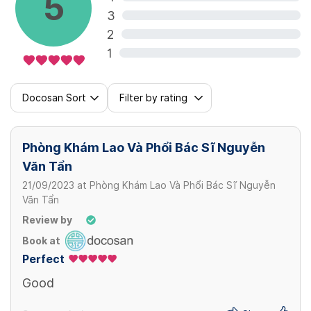
5
3
Lao hạch
2
300,000 VND/ lần
1
Lao xương khớp
Docosan Sort
Filter by rating
300,000 VND/ lần
Phòng Khám Lao Và Phổi Bác Sĩ Nguyễn
Lao tiềm ẩn
Văn Tẩn
300,000 VND/ lần
21/09/2023
at
Phòng Khám Lao Và Phổi Bác Sĩ Nguyễn
Văn Tẩn
Review by
Trị phòng ngừa lao
Book at
300,000 VND/ lần
Perfect
Good
View more