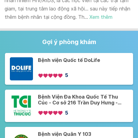
nhân nhiễm HIV/AIDS, là các học viên tại các trại tạm
giam, tại trung tâm lao động xã hội... sau này tiếp nhận
thêm bệnh nhân tại cộng đồng. Th...
Xem thêm
Gợi ý phòng khám
Bệnh viện Quốc tế DoLife
5
Bệnh Viện Đa Khoa Quốc Tế Thu
Cúc - Cơ sở 216 Trần Duy Hưng -
Cầu Giấy - Hà Nội
5
Bệnh viện Quân Y 103