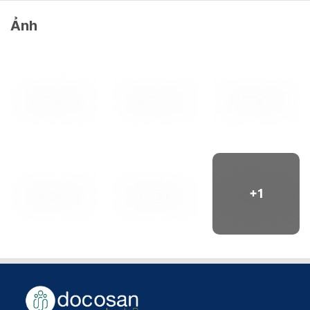
Ảnh
+
1