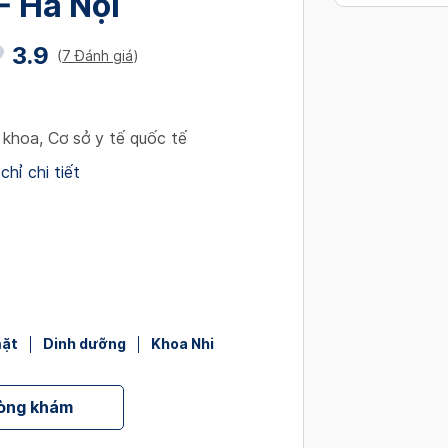
- Hà Nội
interact
with
3.9
(
7 Đánh giá
)
the
calendar
and
select
 khoa
,
Cơ sở y tế quốc tế
a
chỉ chi tiết
date.
Press
the
question
mark
key
to
mặt
Dinh dưỡng
Khoa Nhi
get
the
keyboard
hòng khám
shortcut
for