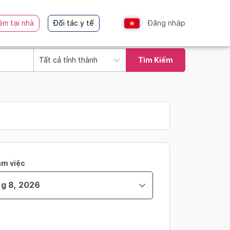
ệm tại nhà
Đối tác y tế
Đăng nhập
Tất cả tỉnh thành
Tìm Kiếm
àm việc
ity_time