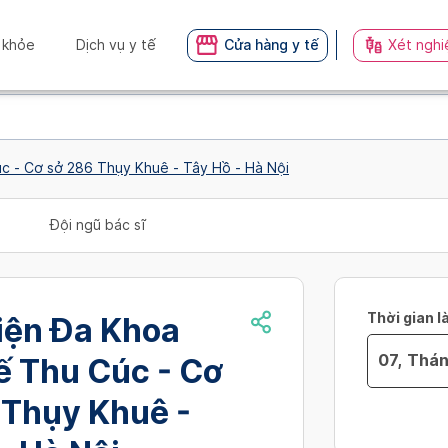
 khỏe
Dịch vụ y tế
Cửa hàng y tế
Xét nghi
 - Cơ sở 286 Thụy Khuê - Tây Hồ - Hà Nội
Đội ngũ bác sĩ
Thời gian l
iện Đa Khoa
ế Thu Cúc - Cơ
Navigate
 Thụy Khuê -
no_availibil
forward
to