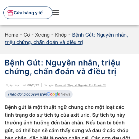
Skip
to
Cửa hàng y tế
content
Home
-
Cơ - Xương - Khớp
-
Bệnh Gút: Nguyên nhân,
triệu chứng, chẩn đoán và điều trị
Bệnh Gút: Nguyên nhân, triệu
chứng, chẩn đoán và điều trị
Ngày cập nhật:
08/11/22
Tác giả:
Dược sĩ, Thạc sĩ Nguyễn Thị Thanh Tú
Theo dõi Docosan trên
Bệnh gút là một thuật ngữ chung cho một loạt các
tình trạng do sự tích tụ của axit uric. Sự tích tụ này
thường ảnh hưởng đến bàn chân. Nếu bạn bị bệnh
gút, có thể bạn sẽ cảm thấy sưng và đau ở các khớp
bàn chân, đặc biệt là ngón chân cái. Các cơn đau đột