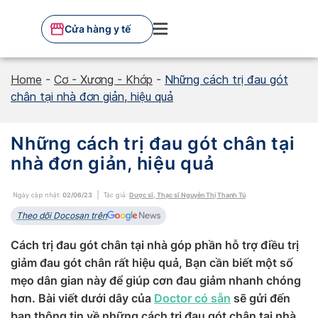
Skip
to
Cửa hàng y tế
content
Home
-
Cơ - Xương - Khớp
-
Những cách trị đau gót
chân tại nhà đơn giản, hiệu quả
Những cách trị đau gót chân tại
nhà đơn giản, hiệu quả
Ngày cập nhật:
02/06/23
Tác giả:
Dược sĩ, Thạc sĩ Nguyễn Thị Thanh Tú
Theo dõi Docosan trên
Cách trị đau gót chân tại nhà góp phần hỗ trợ điều trị
giảm đau gót chân rất hiệu quả, Bạn cần biết một số
mẹo dân gian này để giúp cơn đau giảm nhanh chóng
hơn. Bài viết dưới dây của
Doctor có sẵn
sẽ gửi đến
bạn thông tin về những cách trị đau gót chân tại nhà