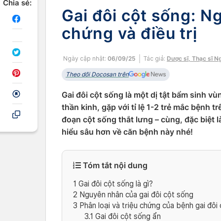
Chia sẻ:
Gai đôi cột sống: N
chứng và điều trị
Ngày cập nhật:
06/09/25
Tác giả:
Dược sĩ, Thạc sĩ N
Theo dõi Docosan trên
Gai đôi cột sống là một dị tật bẩm sinh v
thần kinh, gặp với tỉ lệ 1-2 trẻ mắc bệnh t
đoạn cột sống thắt lưng – cùng, đặc biệt 
hiểu sâu hơn về căn bệnh này nhé!
Tóm tắt nội dung
1
Gai đôi cột sống là gì?
2
Nguyên nhân của gai đôi cột sống
3
Phân loại và triệu chứng của bệnh gai đôi
3.1
Gai đôi cột sống ẩn