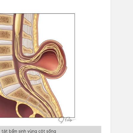
ị tật bẩm sinh vùng cột sống