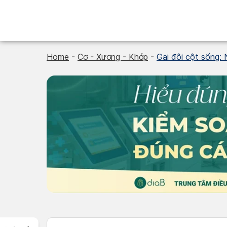
Skip
to
content
Home
-
Cơ - Xương - Khớp
-
Gai đôi cột sống: 