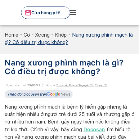
Skip
to
Cửa hàng y tế
content
Home
-
Cơ - Xương - Khớp
-
Nang xương phình mạch là
gì? Có điều trị được không?
Nang xương phình mạch là gì?
Có điều trị được không?
Ngày cập nhật:
29/08/22
Tác giả:
Dược sĩ, Thạc sĩ Nguyễn Thị Thanh Tú
Theo dõi Docosan trên
Nang xương phình mạch là bệnh lý hiếm gặp nhưng là
xuất hiện nhiều ở người trẻ dưới 25 tuổi và thường gặp ở
nữ nhiều hơn nam. Bệnh gây nguy hiểm nếu không điều
Docosan
trị kịp thời. Chình vì vậy, hãy cùng
tìm hiểu rõ
hơn về nang xương phình mạch qua bài viết dưới đây