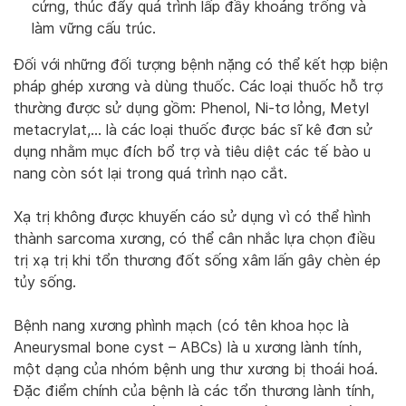
cứng, thúc đẩy quá trình lấp đầy khoảng trống và
làm vững cấu trúc.
Đối với những đối tượng bệnh nặng có thể kết hợp biện
pháp ghép xương và dùng thuốc. Các loại thuốc hỗ trợ
thường được sử dụng gồm: Phenol, Ni-tơ lỏng, Metyl
metacrylat,… là các loại thuốc được bác sĩ kê đơn sử
dụng nhằm mục đích bổ trợ và tiêu diệt các tế bào u
nang còn sót lại trong quá trình nạo cắt.
Xạ trị không được khuyến cáo sử dụng vì có thể hình
thành sarcoma xương, có thể cân nhắc lựa chọn điều
trị xạ trị khi tổn thương đốt sống xâm lấn gây chèn ép
tủy sống.
Bệnh nang xương phình mạch (có tên khoa học là
Aneurysmal bone cyst – ABCs) là u xương lành tính,
một dạng của nhóm bệnh ung thư xương bị thoái hoá.
Đặc điểm chính của bệnh là các tổn thương lành tính,