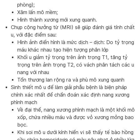
phòng);
Xâm lấn mô mềm;
Hình thành xương mới xung quanh.
Chụp cộng hưởng từ (MRI) sẽ giúp đánh giá tính chất
u, với đặc điểm sau:
Hình ảnh điển hình là mức dịch – dịch: Do tỷ trọng
máu khác nhau tạo hiện tượng phân lớp
Khối u giảm tỷ trọng trên ảnh trọng T1, tăng tỷ
trọng trên ảnh trọng T2, có vách phân tách các u
nang với nhau
Tổn thương lan rộng ra và phù mô xung quanh
Sinh thiết mô u để làm giải phẫu bệnh là biện pháp
chính xác nhất để chẩn đoán xác định nang xương
phình mạch
Về đại thể, nang xương phình mạch là một khối mô
xốp, chứa nhiều máu và được vỏ xương mỏng bao
bọc.
Khi soi mô u dưới kính hiển vi sẽ thấy tế bào hồng
cầu chứa hemosiderin có màu nâu nhạt ở nhiều lứa