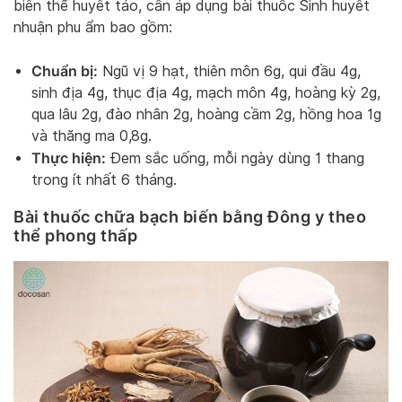
biến thể huyết táo, cần áp dụng bài thuốc Sinh huyết
nhuận phu ẩm bao gồm:
Chuẩn bị:
Ngũ vị 9 hạt, thiên môn 6g, qui đầu 4g,
sinh địa 4g, thục địa 4g, mạch môn 4g, hoàng kỳ 2g,
qua lâu 2g, đào nhân 2g, hoàng cầm 2g, hồng hoa 1g
và thăng ma 0,8g.
Thực hiện:
Đem sắc uống, mỗi ngày dùng 1 thang
trong ít nhất 6 tháng.
Bài thuốc chữa bạch biến bằng Đông y theo
thể phong thấp