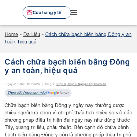
Skip
to
Cửa hàng y tế
content
Home
-
Da Liễu
-
Cách chữa bạch biến bằng Đông y an
toàn, hiệu quả
Cách chữa bạch biến bằng Đông
y an toàn, hiệu quả
Ngày cập nhật:
05/06/23
Tác giả:
Dược sĩ, Thạc sĩ Nguyễn Thị Thanh Tú
Theo dõi Docosan trên
Chữa bạch biến bằng Đông y ngày nay thường được
nhiều người lựa chọn vì chi phí thấp hơn nhiều so với các
phương pháp điều trị hiện đại ngày nay như dùng thuốc
Tây, quang trị liệu, phẫu thuật. Bên cạnh đó chữa bệnh
bạch biến bằng Đông y còn là phương pháp điều trị phù