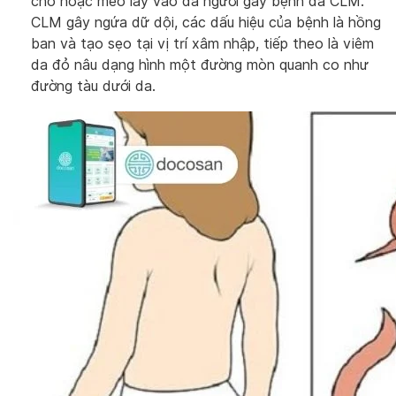
chó hoặc mèo lây vào da người gây bệnh da CLM.
CLM gây ngứa dữ dội, các dấu hiệu của bệnh là hồng
ban và tạo sẹo tại vị trí xâm nhập, tiếp theo là viêm
da đỏ nâu dạng hình một đường mòn quanh co như
đường tàu dưới da.