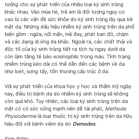
tưởng cho sự phát triển của nhiều loại ký sinh trùng
khác nhau. Vào mùa hè, trẻ em là đối tượng nguy cơ
cao bị các vấn đề sức khỏe do ký sinh trùng lây qua bề
mặt da. Những dấu hiệu nhiễm ký sinh trùng trên da phổ
biến gồm : ngứa, nổi mẩn, mề đay, phát ban đỏ, chàm
và các dạng dị ứng da khác. Ngoài ra, các chất thải và
độc tố của ký sinh trùng tiết ra tích tụ ngay dưới da
còn làm tăng tế bào eosinophils trong máu. Tình trạng
nhiễm trùng kéo dài có thể dẫn đến các bệnh về da
như loét, sưng tấy, tổn thương cấu trúc ở da.
Với sự phát triển của khoa học y học và thẩm mỹ ngày
nay, điều trị bệnh da do nhiễm ký sinh trùng sẽ không
còn quá khó. Tuy nhiên, các loại ký sinh trùng trên da
mặt có có sức sống mạnh nên dễ tái phát,
Methode
Physiodermie
là loại thuốc trị ký sinh trùng trên da hữu
Demodex
hiệu đối với bệnh viêm da do
.
Xem thêm: