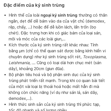
Đặc điểm của ký sinh trùng
ngoại ký sinh trùng
Hình thể của loài
thường có thân
ngắn, dẹt để dễ bám vào da của vật chủ (demodex,
rệp, chấy, …) hoặc để dễ luồn lách, lẩn trốn (bọ
chét). Đặc trưng hơn khi có giác bám của loại sán,
môi và móc của các loài giun,…
Kích thước của ký sinh trùng rất khác nhau: Tính
bằng µm (chỉ có thể quan sát được bằng kính hiển vi
chuyên dụng) như ký sinh trùng sốt rét,
Toxoplasma,
Leishmania, ..
.. Cũng có loại dài hơn chục mét (sán
dây), khoảng 20cm (giun đũa).
Bộ phận tiêu hoá và bộ phận sinh dục của ký sinh
trùng phát triển rất mạnh. Trong khi cơ quan bài tiết
của một vài loại bị thoái hoá hoặc mất hẳn đi mà
không còn chức năng (ví dụ như sán lá, sán dây,
demodex,…).
Hình thức sinh sản của ký sinh trùng thì phức tạp,
tốc độ nhanh và số lượng nhiều.