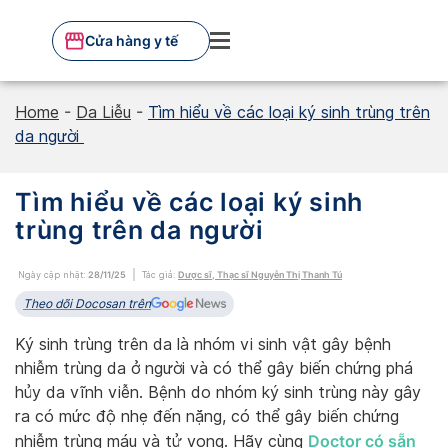
Skip
to
Cửa hàng y tế
content
Home
-
Da Liễu
-
Tìm hiểu về các loại ký sinh trùng trên
da người
Tìm hiểu về các loại ký sinh
trùng trên da người
Ngày cập nhật:
28/11/25
Tác giả:
Dược sĩ, Thạc sĩ Nguyễn Thị Thanh Tú
Theo dõi Docosan trên
Ký sinh trùng trên da là nhóm vi sinh vật gây bệnh
nhiễm trùng da ở người và có thể gây biến chứng phá
hủy da vĩnh viễn. Bệnh do nhóm ký sinh trùng này gây
ra có mức độ nhẹ đến nặng, có thể gây biến chứng
Doctor có sẵn
nhiễm trùng máu và tử vong. Hãy cùng