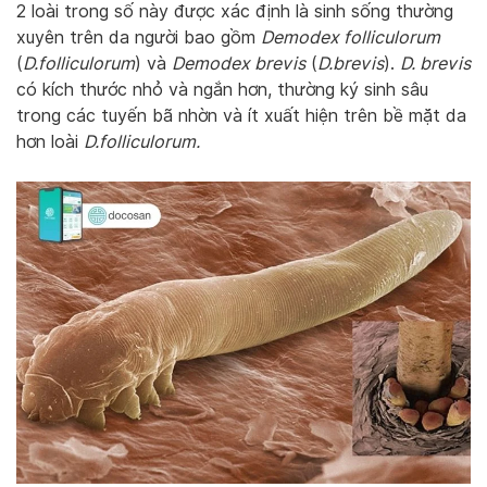
2 loài trong số này được xác định là sinh sống thường
xuyên trên da người bao gồm
Demodex folliculorum
(
D.folliculorum
) và
Demodex brevis
(
D.brevis
).
D. brevis
có kích thước nhỏ và ngắn hơn, thường ký sinh sâu
trong các tuyến bã nhờn và ít xuất hiện trên bề mặt da
hơn loài
D.folliculorum.