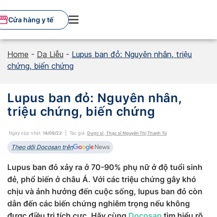
Skip
to
Cửa hàng y tế
content
Home
-
Da Liễu
-
Lupus ban đỏ: Nguyên nhân, triệu
chứng, biến chứng
Lupus ban đỏ: Nguyên nhân,
triệu chứng, biến chứng
Ngày cập nhật:
14/09/22
Tác giả:
Dược sĩ, Thạc sĩ Nguyễn Thị Thanh Tú
Theo dõi Docosan trên
Lupus ban đỏ xảy ra ở 70-90% phụ nữ ở độ tuổi sinh
đẻ, phổ biến ở châu Á. Với các triệu chứng gây khó
chịu và ảnh hưởng đến cuộc sống, lupus ban đỏ còn
dẫn đến các biến chứng nghiêm trọng nếu không
được điều trị tích cực. Hãy cùng
Docosan
tìm hiểu rõ