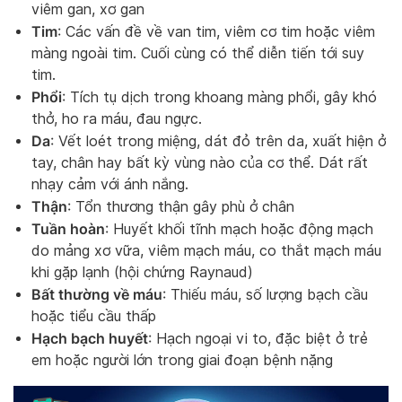
viêm gan, xơ gan
Tim
: Các vấn đề về van tim, viêm cơ tim hoặc viêm
màng ngoài tim. Cuối cùng có thể diễn tiến tới suy
tim.
Phổi
: Tích tụ dịch trong khoang màng phổi, gây khó
thở, ho ra máu, đau ngực.
Da
: Vết loét trong miệng, dát đỏ trên da, xuất hiện ở
tay, chân hay bất kỳ vùng nào của cơ thể. Dát rất
nhạy cảm với ánh nắng.
Thận
: Tổn thương thận gây phù ở chân
Tuần hoàn
: Huyết khối tĩnh mạch hoặc động mạch
do mảng xơ vữa, viêm mạch máu, co thắt mạch máu
khi gặp lạnh (hội chứng Raynaud)
Bất thường về máu
: Thiếu máu, số lượng bạch cầu
hoặc tiểu cầu thấp
Hạch bạch huyết
: Hạch ngoại vi to, đặc biệt ở trẻ
em hoặc người lớn trong giai đoạn bệnh nặng