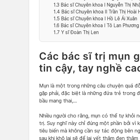
1.3
Bác sĩ Chuyên khoa I Nguyễn Thị Nhậ
1.4
Bác sĩ Chuyên khoa II Trần Thị Hoài
1.5
Bác sĩ Chuyên khoa I Hồ Lê Ái Xuân
1.6
Bác sĩ Chuyên khoa I Tô Lan Phương
1.7
Y sĩ Đoàn Thị Len
Các bác sĩ trị mụn
tin cậy, tay nghề ca
Mụn là một trong những câu chuyện quá đỗ
gặp phải, đặc biệt là những đứa trẻ trong độ
bầu mang thai,…
Nhiều người cho rằng, mụn có thể tự khỏi 
trị. Suy nghĩ này chỉ đúng một phần bởi vì
tiêu biến mà không cần sự tác động bên ng
sau khi khô lại sẽ để lại vết thâm đen thậm