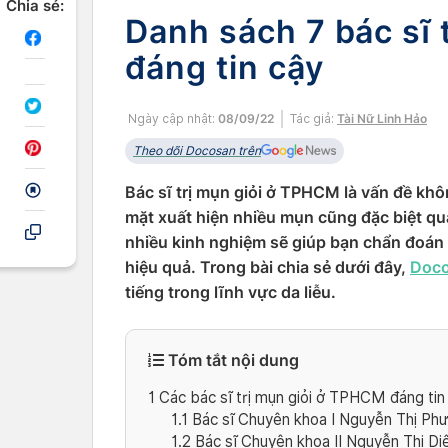
Chia sẻ:
Danh sách 7 bác sĩ 
đáng tin cậy
Ngày cập nhật:
08/09/22
Tác giả:
Tài Nữ Linh Hảo
Theo dõi Docosan trên
Bác sĩ trị mụn giỏi ở TPHCM là vấn đề kh
mặt xuất hiện nhiều mụn cũng đặc biệt qua
nhiều kinh nghiệm sẽ giúp bạn chẩn đoán 
hiệu quả. Trong bài chia sẻ dưới đây,
Doc
tiếng trong lĩnh vực da liễu.
Tóm tắt nội dung
1
Các bác sĩ trị mụn giỏi ở TPHCM đáng tin
1.1
Bác sĩ Chuyên khoa I Nguyễn Thị Ph
1.2
Bác sĩ Chuyên khoa II Nguyễn Thị D