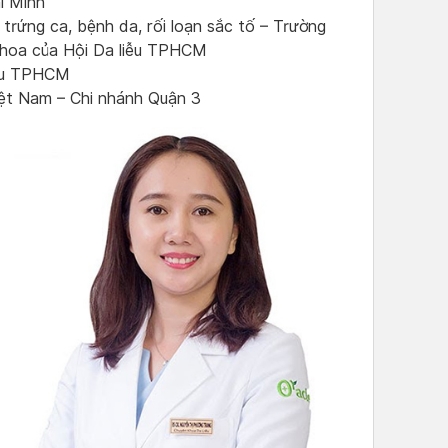
í Minh
trứng ca, bệnh da, rối loạn sắc tố – Trường
hoa của Hội Da liễu TPHCM
iễu TPHCM
iệt Nam – Chi nhánh Quận 3