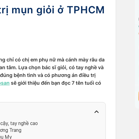
trị mụn giỏi ở TPHCM
ông chỉ có chị em phụ nữ mà cánh mày râu da
n tâm. Lựa chọn bác sĩ giỏi, có tay nghề và
đúng bệnh tình và có phương án điều trị
osan
sẽ giới thiệu đến bạn đọc 7 tên tuổi có
 cậy, tay nghề cao
ương Trang
iệu My