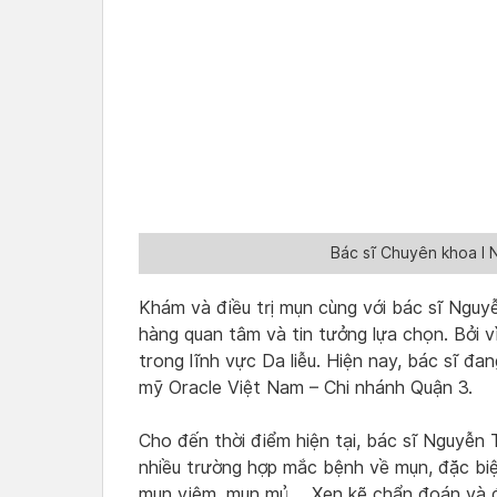
Bác sĩ Chuyên khoa I
Khám và điều trị mụn cùng với bác sĩ Ngu
hàng quan tâm và tin tưởng lựa chọn. Bởi v
trong lĩnh vực Da liễu. Hiện nay, bác sĩ đa
mỹ Oracle Việt Nam – Chi nhánh Quận 3.
Cho đến thời điểm hiện tại, bác sĩ Nguyễn
nhiều trường hợp mắc bệnh về mụn, đặc bi
mụn viêm, mụn mủ,… Xen kẽ chẩn đoán và điề