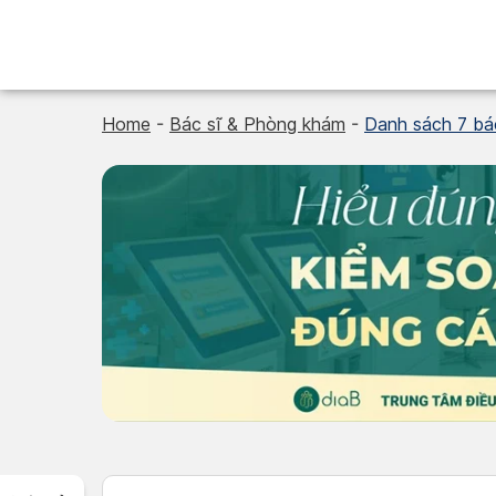
Skip
to
content
Home
-
Bác sĩ & Phòng khám
-
Danh sách 7 bác