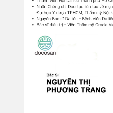
Thành viên Hội Da liễu Thành phố Hồ Ch
Nhận Chứng chỉ Đào tạo liên tục về mụn 
Đại học Y dược TPHCM, Thẩm mỹ Nội k
Nguyên Bác sĩ Da liễu – Bệnh viện Da l
Bác sĩ điều trị – Viện Thẩm mỹ Oracle V