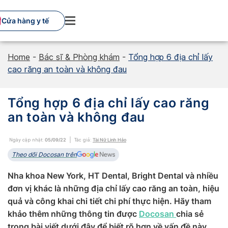
Skip
to
Cửa hàng y tế
content
Home
-
Bác sĩ & Phòng khám
-
Tổng hợp 6 địa chỉ lấy
cao răng an toàn và không đau
Tổng hợp 6 địa chỉ lấy cao răng
an toàn và không đau
Ngày cập nhật:
05/09/22
Tác giả:
Tài Nữ Linh Hảo
Theo dõi Docosan trên
Nha khoa New York, HT Dental, Bright Dental và nhiều
đơn vị khác là những địa chỉ lấy cao răng an toàn, hiệu
quả và công khai chi tiết chi phí thực hiện. Hãy tham
khảo thêm những thông tin được
Docosan
chia sẻ
trong bài viết dưới đây để biết rõ hơn về vấn đề này.