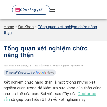
Skip
to
Cửa hàng y tế
content
Home
-
Đa Khoa
-
Tổng quan xét nghiệm chức năng
thận
Tổng quan xét nghiệm chức
năng thận
Ngày cập nhật:
02/06/23
Tác giả:
Dược sĩ, Thạc sĩ Nguyễn Thị Thanh Tú
Theo dõi Docosan trên
Xét nghiệm chức năng thận là một trong những xét
nghiệm quan trọng để kiểm tra sức khỏe của thận cũng
như cơ thể của bạn. Bài viết sau đây của
Doctor có
sẵn
sẽ giúp bạn hiểu rõ hơn về xét nghiệm này.