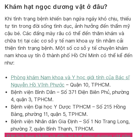
Khám hạt ngọc dương vật ở đâu?
Khi tình trạng bệnh khiến bạn ngứa ngáy khó chịu, thiếu
tự tin trong đời sống tình dục, ảnh hưởng đến thẩm mỹ
cậu bé. Các đấng mày râu có thể đến thăm khám và
chữa trị tại các cơ sở y tế nam khoa uy tín nhằm cải
thiện tình trạng bệnh. Một số cơ sở y tế chuyên khám
nam khoa uy tín ở thành phố Hồ Chí Minh có thể kể đến
như:
Phòng khám Nam khoa và Y học giới tính của Bác sĩ
Nguyễn Hồ Vĩnh Phước
– Quận 10, TPHCM.
Bệnh viện Bình Dân – Số 371 Điện Biên Phủ, phường
4, quận 3, TPHCM.
Bệnh viện Đại học Y Dược TPHCM – Số 215 Hồng
Bàng, phường 11, quận 5, TPHCM.
Bệnh viện Nhân dân Gia Định – Số 1 Nơ Trang Long,
phường 7, quận Bình Thạnh, TPHCM.
Đặt lịch hẹn khám và điều trị hạt ngọc dương vật gần