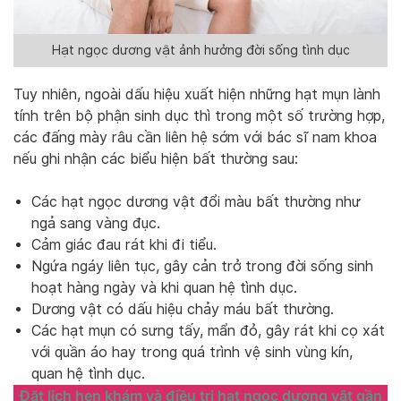
Hạt ngọc dương vật ảnh hưởng đời sống tình dục
Tuy nhiên, ngoài dấu hiệu xuất hiện những hạt mụn lành
tính trên bộ phận sinh dục thì trong một số trường hợp,
các đấng mày râu cần liên hệ sớm với bác sĩ nam khoa
nếu ghi nhận các biểu hiện bất thường sau:
Các hạt ngọc dương vật đổi màu bất thường như
ngả sang vàng đục.
Cảm giác đau rát khi đi tiểu.
Ngứa ngáy liên tục, gây cản trở trong đời sống sinh
hoạt hàng ngày và khi quan hệ tình dục.
Dương vật có dấu hiệu chảy máu bất thường.
Các hạt mụn có sưng tấy, mẩn đỏ, gây rát khi cọ xát
với quần áo hay trong quá trình vệ sinh vùng kín,
quan hệ tình dục.
Đặt lịch hẹn khám và điều trị hạt ngọc dương vật gần