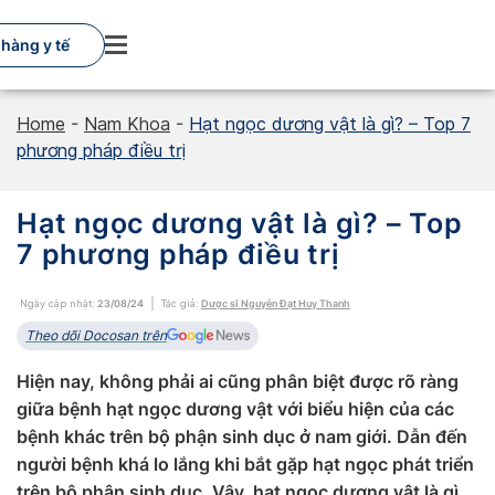
Skip
to
hàng y tế
content
Home
-
Nam Khoa
-
Hạt ngọc dương vật là gì? – Top 7
phương pháp điều trị
Hạt ngọc dương vật là gì? – Top
7 phương pháp điều trị
Ngày cập nhật:
23/08/24
Tác giả:
Dược sĩ Nguyễn Đạt Huy Thanh
Theo dõi Docosan trên
Hiện nay, không phải ai cũng phân biệt được rõ ràng
giữa bệnh hạt ngọc dương vật với biểu hiện của các
bệnh khác trên bộ phận sinh dục ở nam giới. Dẫn đến
người bệnh khá lo lắng khi bắt gặp hạt ngọc phát triển
trên bộ phận sinh dục. Vậy, hạt ngọc dương vật là gì