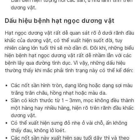
Dẫn đến hiện tượng nổi các sần, u nhú lành tính trên
dương vật.
Dấu hiệu bệnh hạt ngọc dương vật
Hạt ngọc dương vật rất dễ quan sát rõ ở dưới rãnh đầu
khấc của dương vật, có thể xuất hiện suốt đời, tuy
nhiên càng lớn tuổi thì sẽ mờ dần đi. Đôi khi, những biểu
hiện bệnh hạt ngọc dương vật rất dễ nhầm lẫn với các
bệnh lây qua đường tình dục. Vì vậy, những dấu hiệu
thường thấy khi mắc phải tình trạng này có thể kể đến:
Các nốt sần hình tròn, dạng lông hoặc dạng sợi màu
trắng trân châu, hồng nhạt hoặc màu da.
Sần có kích thước từ 1 – 3mm, mọc không đều thành
một hàng hay nhiều hàng, hiện rõ trên rãnh đầu khấc
dương vật.
Có thể xuất hiện sưng đỏ nhẹ ở vài chỗ, ấn không
thấy đau, không lở loét.
Các nốt sần này xuất hiện sau tuổi dậy thì và theo